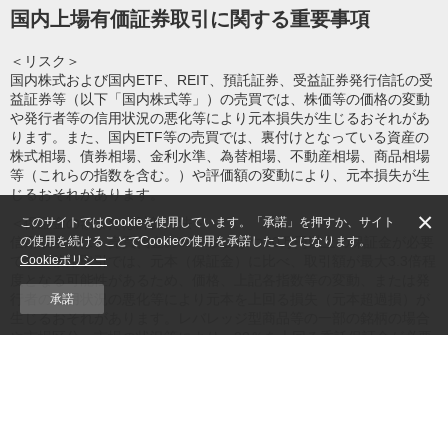
国内上場有価証券取引に関する重要事項
＜リスク＞
国内株式および国内ETF、REIT、預託証券、受益証券発行信託の受
益証券等（以下「国内株式等」）の売買では、株価等の価格の変動
や発行者等の信用状況の悪化等により元本損失が生じるおそれがあ
ります。また、国内ETF等の売買では、裏付けとなっている資産の
株式相場、債券相場、金利水準、為替相場、不動産相場、商品相場
等（これらの指数を含む。）や評価額の変動により、元本損失が生
じるおそれがあります。
×
このサイトではCookieを使用しています。「承諾」を押すか、サイト
＜保証金の額または計算方法＞
の使用を続けることでCookieの使用を承諾したことになります。
信用取引では、売買代金の30％以上かつ30万円以上の保証金が必要
Cookieポリシー
です。信用取引では、元本（保証金）に比べ、取引額が最大3.3倍程
度となる可能性があるため、価格、上記各指数等の変動、または発
行者の信用状況の悪化等により元本を上回る損失（元本超過損）が
承諾
生じるおそれがあります。レバレッジ型商品等の一部の銘柄の場合
や市場区分、市場の状況等により、30％を上回る委託保証金が必要
な場合があります。
＜手数料等＞
国内株式等のインターネット売買手数料は、「取引毎手数料」の場
合、約定金額3,000万円以下のときは、最大921円（税込:1,013
円）、約定金額3,000万円超のときは、973円（税込:1,070円）かか