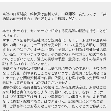
当社の口座開設・維持費は無料です。口座開設にあたっては、「契
約締結前交付書面」で内容をよくご確認ください。
本セミナーでは、セミナーでご紹介する商品等の勧誘を行うことが
あります。
マネックス証券株式会社および説明者は、セミナーおよび関連資料
等の内容につき、その正確性や完全性について意見を表明し、保証
するものではございません。情報、予想および判断は有価証券の購
入、売却、デリバティブ取引、その他の取引を推奨し、勧誘するも
のではございません。過去の実績や予想・意見は、将来の結果を保
証するものではございません。
提供する情報等は作成時または提供時現在のものであり、今後予告
なしに変更・削除されることがございます。当社および説明者はセ
ミナーおよび関連資料等の内容に依拠してお客様が取った行動の結
果に対し責任を負うものではございません。
銘柄の選択、売買価格などの投資にかかる最終決定は、お客様ご自
身の判断と責任でなさるようにお願いいたします。なお、セミナー
および関連資料等は当社および情報提供元の事前の書面による了解
なしに複製・配布することはできません。記載内容に関するご質
問・ご照会等にはお応え致しかねますので、あらかじめご容赦くだ
さい。