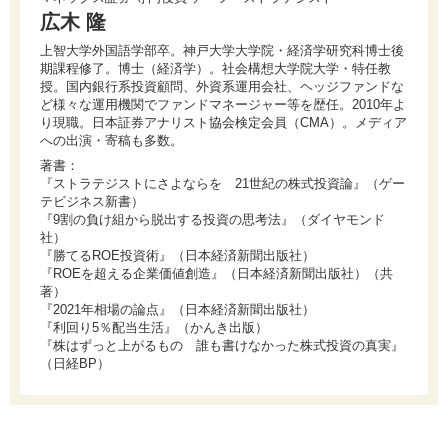
広木 隆
上智大学外国語学部卒。神戸大学大学院・経済学研究科博士後
期課程修了。博士（経済学）。社会構想大学院大学・特任教
授。国内銀行系投資顧問、外資系運用会社、ヘッジファンドな
ど様々な運用機関でファンドマネージャー等を歴任。2010年よ
り現職。日本証券アナリスト協会検定会員（CMA）。メディア
への出演・寄稿も多数。
著書：
『ストラテジストにさよならを 21世紀の株式投資論』（ゲー
テビジネス新書）
『9割の負け組から脱出する投資の思考法』（ダイヤモンド
社）
『勝てるROE投資術』（日本経済新聞出版社）
『ROEを超える企業価値創造』（日本経済新聞出版社）（共
著）
『2021年相場の論点』（日本経済新聞出版社）
『利回り5％配当生活』（かんき出版）
『株はずっと上がるもの 誰も書けなかった株式投資の真実』
（日経BP）