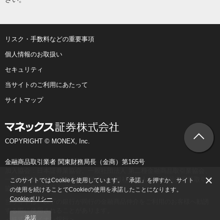
リスク・手数料などの重要事項
個人情報のお取扱い
セキュリティ
当サイトのご利用にあたって
サイトマップ
COPYRIGHT © MONEX, Inc.
金融商品取引業者 関東財務局長（金商）第165号
加入協会：日本証券業協会、一般社団法人 第二種金融商品取引業協会、
×
一般社団法人 金融先物取引業協会、一般社団法人 日本暗号資産等取引業
このサイトではCookieを使用しています。「承諾」を押すか、サイト
協会、一般社団法人 資産運用業協会
の使用を続けることでCookieの使用を承諾したことになります。
Cookieポリシー
当サイトは、以下の銀行が同行の金融商品仲介をご利用のお客様へ勧誘
する際に使用されることがあります。
承諾
＜株式会社イオン銀行＞