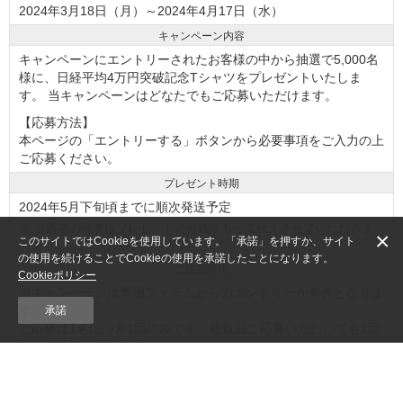
2024年3月18日（月）～2024年4月17日（水）
キャンペーン内容
キャンペーンにエントリーされたお客様の中から抽選で5,000名
様に、日経平均4万円突破記念Tシャツをプレゼントいたしま
す。 当キャンペーンはどなたでもご応募いただけます。
【応募方法】
本ページの「エントリーする」ボタンから必要事項をご入力の上
ご応募ください。
プレゼント時期
2024年5月下旬頃までに順次発送予定
※
当選者の発表はプレゼントの発送をもって代えさせていただきま
×
このサイトではCookieを使用しています。「承諾」を押すか、サイト
す。
の使用を続けることでCookieの使用を承諾したことになります。
ご注意事項
Cookieポリシー
当キャンペーンは専用フォームからのエントリーが条件となりま
す。
承諾
ご応募は1名につき1回のみです。複数回ご応募いただいても1回
として抽選いたします。
ご応募は日本国内にお住まいの方に限らせていただきます。
当社の口座をお持ちでない方でもお申込みいただけます。
カラー・サイズについてはご要望として承ります。可能な限り配