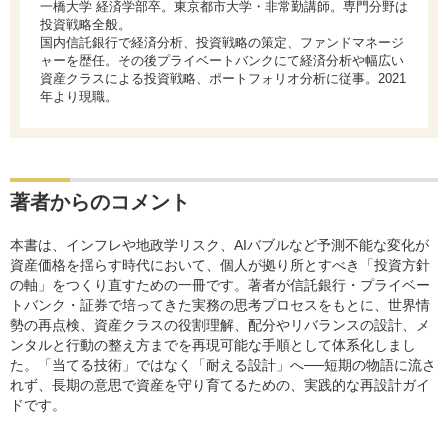
一橋大学 経済学部卒。東京都市大学・非常勤講師。専門分野は
投資戦略全般。
国内信託銀行で経済分析、投資戦略の策定、ファンドマネージ
ャーを歴任。その後プライベートバンクにて経済分析や幅広い
資産クラスによる投資戦略、ポートフォリオ分析に従事。2021
年より現職。
著者からのコメント
本書は、インフレや地政学リスク、AIバブルなど予測不能な変化が
資産価格を揺らす時代において、個人が拠り所とすべき「投資方針
の軸」をつくり直すための一冊です。著者が信託銀行・プライベー
トバンク・証券で培ってきた実務の思考プロセスをもとに、世界情
勢の再点検、資産クラスの役割理解、配分やリバランスの設計、メ
ンタルと行動の整え方までを再現可能な手順として体系化しまし
た。「当てる技術」ではなく「耐える設計」へ──短期の物語に流さ
れず、長期の意思で資産を守り育てるための、実践的な再設計ガイ
ドです。