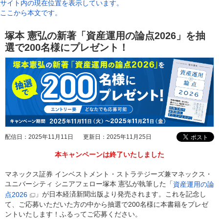
サイト内の現在位置を表示しています。
ここから本文です。
塚本 憲弘の新著「資産運用の論点2026」を抽
選で200名様にプレゼント！
配信日：
2025年11月11日
更新日：
2025年11月25日
本キャンペーンは終了いたしました
マネックス証券 インベストメント・ストラテジーズ兼マネックス・
ユニバーシティ シニアフェロー塚本 憲弘が執筆した「
資産運用の論
」が日本経済新聞出版より発売されます。これを記念し
点2026
て、ご応募いただいた方の中から抽選で200名様に本書籍をプレゼ
ントいたします！ふるってご応募ください。