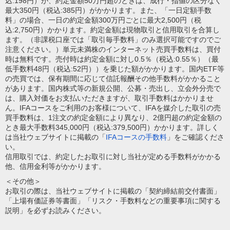
込:198円）が、約定金額50万円超のときは、成行・指値の区分なく
最大350円（税込:385円）がかかります。また、「一日定額手数
料」の場合、一日の約定金額300万円ごとに最大2,500円（税
込:2,750円）かかります。約定金額は現物取引と信用取引を合算し
ます。（非課税口座では「取引毎手数料」のみ選択可能ですのでご
注意ください。）単元未満株のインターネット売買手数料は、買付
時は無料です。売付時は約定金額に対し0.5％（税込:0.55％）（最
低手数料48円（税込:52円））を乗じた額がかかります。国内ETF等
の売買では、保有期間に応じて信託報酬その他手数料がかかること
があります。国内株式等の新規公開、公募・売出し、立会外分売で
は、購入対価をお支払いただきますが、取引手数料はかかりませ
ん。IFAコースをご利用のお客様について、IFAを媒介した取引の売
買手数料は、1注文の約定金額により異なり、2億円超の約定金額の
とき最大手数料345,000円（税込:379,500円）かかります。詳しく
は当社ウェブサイトに掲載の「
IFAコースの手数料
」をご確認くださ
い。
信用取引では、約定したお取引に対し当社が定める手数料がかかる
他、信用金利等がかかります。
＜その他＞
お取引の際は、当社ウェブサイトに掲載の「契約締結前交付書面」
「上場有価証券等書面」「リスク・手数料などの重要事項に関する
説明」を必ずお読みください。