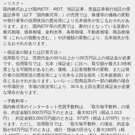
＜リスク＞
国内株式および国内ETF、REIT、預託証券、受益証券発行信託の受
益証券等（以下「国内株式等」）の売買では、株価等の価格の変動
や発行者等の信用状況の悪化等により元本損失が生じるおそれがあ
ります。また、国内ETF等の売買では、裏付けとなっている資産の
株式相場、債券相場、金利水準、為替相場、不動産相場、商品相場
等（これらの指数を含む。）や評価額の変動により、元本損失が生
じるおそれがあります。
＜保証金の額または計算方法＞
信用取引では、売買代金の30％以上かつ30万円以上の保証金が必要
です。信用取引では、元本（保証金）に比べ、取引額が最大3.3倍程
度となる可能性があるため、価格、上記各指数等の変動、または発
行者の信用状況の悪化等により元本を上回る損失（元本超過損）が
生じるおそれがあります。レバレッジ型商品等の一部の銘柄の場合
や市場区分、市場の状況等により、30％を上回る委託保証金が必要
な場合があります。
＜手数料等＞
国内株式等のインターネット売買手数料は、「取引毎手数料」の場
合、約定金額3,000万円以下のときは、最大921円（税込:1,013
円）、約定金額3,000万円超のときは、973円（税込:1,070円）かか
ります。ただし、信用取引では、「取引毎手数料」の場合、約定金
額が50万円以下のときは、成行・指値の区分なく最大180円（税