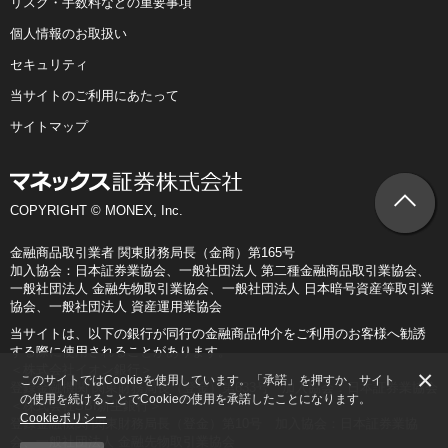
リスク・手数料などの重要事項
個人情報のお取扱い
セキュリティ
当サイトのご利用にあたって
サイトマップ
COPYRIGHT © MONEX, Inc.
金融商品取引業者 関東財務局長（金商）第165号
加入協会：日本証券業協会、一般社団法人 第二種金融商品取引業協会、
一般社団法人 金融先物取引業協会、一般社団法人 日本暗号資産等取引業
協会、一般社団法人 資産運用業協会
当サイトは、以下の銀行が同行の金融商品仲介をご利用のお客様へ勧誘
する際に使用されることがあります。
＜株式会社イオン銀行＞
×
このサイトではCookieを使用しています。「承諾」を押すか、サイト
登録金融機関 関東財務局長（登金）第633号 加入協会：日本証券業協会
の使用を続けることでCookieの使用を承諾したことになります。
＜株式会社SBI新生銀行＞
Cookieポリシー
登録金融機関 関東財務局長（登金）第10号 加入協会：日本証券業協
会、一般社団法人 金融先物取引業協会