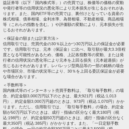
益証券等（以下「国内株式等」）の売買では、株価等の価格の変動
や発行者等の信用状況の悪化等により元本損失が生じるおそれがあ
ります。また、国内ETF等の売買では、裏付けとなっている資産の
株式相場、債券相場、金利水準、為替相場、不動産相場、商品相場
等（これらの指数を含む。）や評価額の変動により、元本損失が生
じるおそれがあります。
＜保証金の額または計算方法＞
信用取引では、売買代金の30％以上かつ30万円以上の保証金が必要
です。信用取引では、元本（保証金）に比べ、取引額が最大3.3倍程
度となる可能性があるため、価格、上記各指数等の変動、または発
行者の信用状況の悪化等により元本を上回る損失（元本超過損）が
生じるおそれがあります。レバレッジ型商品等の一部の銘柄の場合
や市場区分、市場の状況等により、30％を上回る委託保証金が必要
な場合があります。
＜手数料等＞
国内株式等のインターネット売買手数料は、「取引毎手数料」の場
合、約定金額3,000万円以下のときは、最大921円（税込:1,013
円）、約定金額3,000万円超のときは、973円（税込:1,070円）かか
ります。ただし、信用取引では、「取引毎手数料」の場合、約定金
額が50万円以下のときは、成行・指値の区分なく最大180円（税
込:198円）が、約定金額50万円超のときは、成行・指値の区分なく
最大350円（税込:385円）がかかります。また、「一日定額手数
料」の場合、一日の約定金額300万円ごとに最大2,500円（税