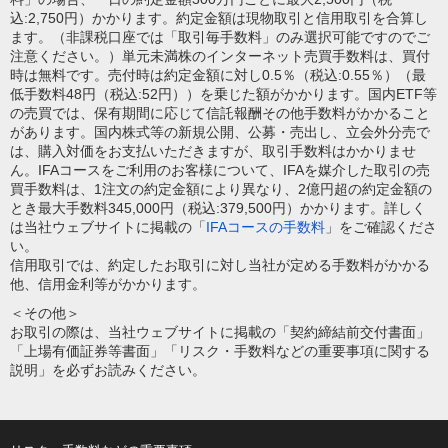
込:2,750円）かかります。約定金額は現物取引と信用取引を合算し
ます。（非課税口座では「取引毎手数料」のみ選択可能ですのでご
注意ください。）単元未満株のインターネット売買手数料は、買付
時は無料です。売付時は約定金額に対し0.5％（税込:0.55％）（最
低手数料48円（税込:52円））を乗じた額がかかります。国内ETF等
の売買では、保有期間に応じて信託報酬その他手数料がかかること
があります。国内株式等の新規公開、公募・売出し、立会外分売で
は、購入対価をお支払いただきますが、取引手数料はかかりませ
ん。IFAコースをご利用のお客様について、IFAを媒介した取引の売
買手数料は、1注文の約定金額により異なり、2億円超の約定金額の
とき最大手数料345,000円（税込:379,500円）かかります。詳しく
は当社ウェブサイトに掲載の「
IFAコースの手数料
」をご確認くださ
い。
信用取引では、約定したお取引に対し当社が定める手数料がかかる
他、信用金利等がかかります。
＜その他＞
お取引の際は、当社ウェブサイトに掲載の「契約締結前交付書面」
「上場有価証券等書面」「リスク・手数料などの重要事項に関する
説明」を必ずお読みください。