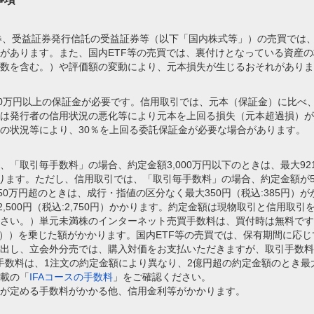
託証券、受益証券発行信託の受益証券等（以下「国内株式等」）の売買では
があります。また、国内ETF等の売買では、裏付けとなっている資産
数を含む。）や評価額の変動により、元本損失が生じるおそれがありま
30万円以上の保証金が必要です。信用取引では、元本（保証金）に比べ、
は発行者の信用状況の悪化等により元本を上回る損失（元本超過損）が
の状況等により、30％を上回る委託保証金が必要な場合があります。
取引毎手数料」の場合、約定金額3,000万円以下のときは、最大921円（
）かかります。ただし、信用取引では、「取引毎手数料」の場合、約定金額
額50万円超のときは、成行・指値の区分なく最大350円（税込:385円
2,500円（税込:2,750円）かかります。約定金額は現物取引と信用取
さい。）単元未満株のインターネット売買手数料は、買付時は無料です。
:52円））を乗じた額がかかります。国内ETF等の売買では、保有期間に
出し、立会外分売では、購入対価をお支払いただきますが、取引手数料は
数料は、1注文の約定金額により異なり、2億円超の約定金額のとき最大手数料3
載の「
IFAコースの手数料
」をご確認ください。
が定める手数料がかかる他、信用金利等がかかります。