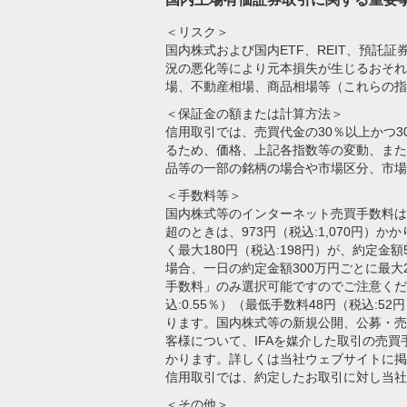
＜リスク＞
国内株式および国内ETF、REIT、預
況の悪化等により元本損失が生じるおそれ
場、不動産相場、商品相場等（これらの指
＜保証金の額または計算方法＞
信用取引では、売買代金の30％以上かつ
るため、価格、上記各指数等の変動、また
品等の一部の銘柄の場合や市場区分、市場
＜手数料等＞
国内株式等のインターネット売買手数料は、「
超のときは、973円（税込:1,070円
く最大180円（税込:198円）が、約定金
場合、一日の約定金額300万円ごとに最大
手数料」のみ選択可能ですのでご注意くだ
込:0.55％）（最低手数料48円（税込
ります。国内株式等の新規公開、公募・売
客様について、IFAを媒介した取引の売買手
かります。詳しくは当社ウェブサイトに掲
信用取引では、約定したお取引に対し当社
＜その他＞