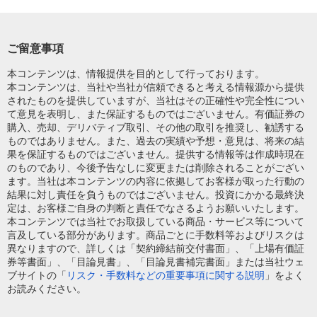
ご留意事項
本コンテンツは、情報提供を目的として行っております。
本コンテンツは、当社や当社が信頼できると考える情報源から提供
されたものを提供していますが、当社はその正確性や完全性につい
て意見を表明し、また保証するものではございません。有価証券の
購入、売却、デリバティブ取引、その他の取引を推奨し、勧誘する
ものではありません。また、過去の実績や予想・意見は、将来の結
果を保証するものではございません。提供する情報等は作成時現在
のものであり、今後予告なしに変更または削除されることがござい
ます。当社は本コンテンツの内容に依拠してお客様が取った行動の
結果に対し責任を負うものではございません。投資にかかる最終決
定は、お客様ご自身の判断と責任でなさるようお願いいたします。
本コンテンツでは当社でお取扱している商品・サービス等について
言及している部分があります。商品ごとに手数料等およびリスクは
異なりますので、詳しくは「契約締結前交付書面」、「上場有価証
券等書面」、「目論見書」、「目論見書補完書面」または当社ウェ
ブサイトの「
リスク・手数料などの重要事項に関する説明
」をよく
お読みください。