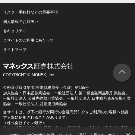
リスク・手数料などの重要事項
個人情報のお取扱い
セキュリティ
当サイトのご利用にあたって
サイトマップ
COPYRIGHT © MONEX, Inc.
金融商品取引業者 関東財務局長（金商）第165号
加入協会：日本証券業協会、一般社団法人 第二種金融商品取引業協会、
一般社団法人 金融先物取引業協会、一般社団法人 日本暗号資産等取引業
協会、一般社団法人 資産運用業協会
当サイトは、以下の銀行が同行の金融商品仲介をご利用のお客様へ勧誘
する際に使用されることがあります。
＜株式会社イオン銀行＞
登録金融機関 関東財務局長（登金）第633号 加入協会：日本証券業協会
＜株式会社SBI新生銀行＞
このサイトではCookieを使用しています。「承諾」を押すか、サイト