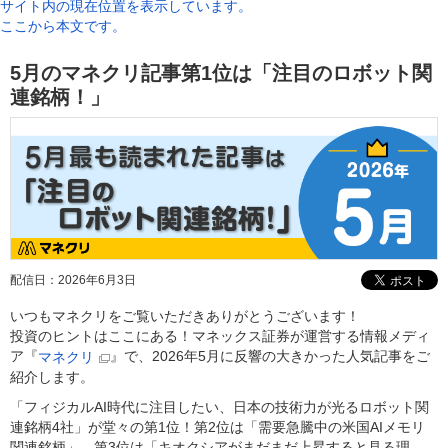
サイト内の現在位置を表示しています。
ここから本文です。
5月のマネクリ記事第1位は「注目のロボット関
連銘柄！」
配信日：
2026年6月3日
いつもマネクリをご覧いただきありがとうございます！
投資のヒントはここにある！マネックス証券が運営する情報メディ
ア『
』で、2026年5月に反響の大きかった人気記事をご
マネクリ
紹介します。
「フィジカルAI時代に注目したい、日本の技術力が光るロボット関
連銘柄4社」が堂々の第1位！第2位は「需要急騰中の米国AIメモリ
関連銘柄」、第3位は「キオクシアがまだまだ上昇すると見る理