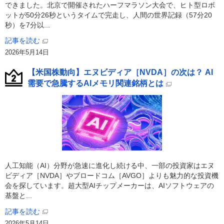
できました。北京で開催されたハーフマラソン大会で、ヒト型ロボ
ットが50分26秒というタイムで完走し、人間の世界記録（57分20
秒）を7分以...
記事を読む
2026年5月14日
【米国株動向】エヌビディア［NVDA］の次は？ AI
需要で急騰するAIメモリ関連銘柄とは
人工知能（AI）分野が急速に進化し続ける中、一部の投資家はエヌ
ビディア［NVDA］やブロードコム［AVGO］よりも魅力的な投資機
会を探しています。超大型AIチップメーカーは、AIソフトウェアの
基盤と...
記事を読む
2026年5月14日