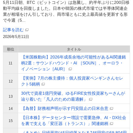
5月11日朝、BTC（ビットコイン）は急騰し、約半年ぶりに200日移
動平均線を回復しました。日本や韓国の株式市場では半導体関連企
業が相場をけん引しており、両市場ともに史上最高値を更新する形
で今週（5...
記事を読む
2026年5月11日
順位
タイトル
【米国株動向】2026年成長余地の可能性があるAI関連銘
柄2選：サウンドハウンド・AI ［SOUN］、オーロラ・
11
イノベーション［AUR］
【実例】7月の株主優待：個人投資家ペンギンさんセレ
12
クト5銘柄
30代で資産1億円突破、ゆるFIRE女性投資家ちーさんが
13
辿り着いた「凡人のための最適解」
【為替】財務相声明が示す円安阻止の日米合意
14
【日本株】データセンター増設で需要急伸、AI・DX社会
15
を裏で支える「変圧器（トランス）」関連銘柄
（まとめ）日経平均は5日続落となる746円安の59,804円