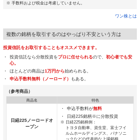
※
手数料および税金は考慮していません。
ワン株とは
複数の銘柄を取引するのはやっぱり不安という方は
投資信託をお取引することもオススメできます。
投資信託なら分散投資を
プロに任せられる
ので、
初心者でも安
心。
ほとんどの商品は
1万円から
始められる。
申込手数料無料（ノーロード）
もある。
（参考商品）
商品名
特色
申込手数料が
無料
日経225銘柄※に分散投資
日経225ノーロードオ
※
日経225銘柄例：
ープン
トヨタ自動車、資生堂、富士フイ
ルムホールディングス、パナソニ
ックなどの代表的な上場銘柄