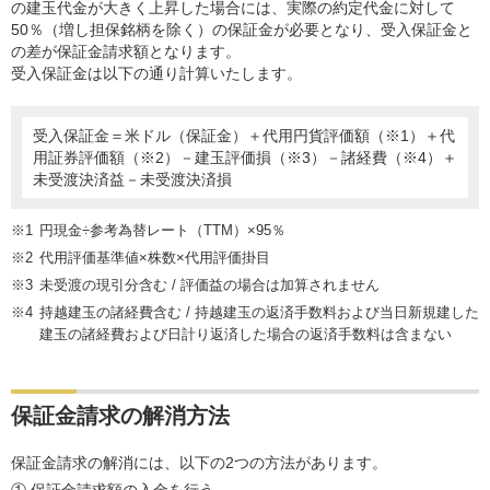
の建玉代金が大きく上昇した場合には、実際の約定代金に対して
50％（増し担保銘柄を除く）の保証金が必要となり、受入保証金と
の差が保証金請求額となります。
受入保証金は以下の通り計算いたします。
受入保証金＝米ドル（保証金）＋代用円貨評価額（※1）＋代
用証券評価額（※2）－建玉評価損（※3）－諸経費（※4）＋
未受渡決済益－未受渡決済損
円現金÷参考為替レート（TTM）×95％
代用評価基準値×株数×代用評価掛目
未受渡の現引分含む / 評価益の場合は加算されません
持越建玉の諸経費含む / 持越建玉の返済手数料および当日新規建した
建玉の諸経費および日計り返済した場合の返済手数料は含まない
保証金請求の解消方法
保証金請求の解消には、以下の2つの方法があります。
① 保証金請求額の入金を行う