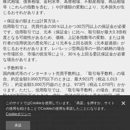
株式相場、債券相場、金利水準、為替相場、不動産相場、商品相場
等（これらの指数を含む。）や評価額の変動により、元本損失が生
じるおそれがあります。
＜保証金の額または計算方法＞
信用取引では、売買代金の30％以上かつ30万円以上の保証金が必要
です。信用取引では、元本（保証金）に比べ、取引額が最大3.3倍程
度となる可能性があるため、価格、上記各指数等の変動、または発
行者の信用状況の悪化等により元本を上回る損失（元本超過損）が
生じるおそれがあります。レバレッジ型商品等の一部の銘柄の場合
や市場区分、市場の状況等により、30％を上回る委託保証金が必要
な場合があります。
＜手数料等＞
国内株式等のインターネット売買手数料は、「取引毎手数料」の場
合、約定金額3,000万円以下のときは、最大921円（税込:1,013
円）、約定金額3,000万円超のときは、973円（税込:1,070円）かか
ります。ただし、信用取引では、「取引毎手数料」の場合、約定金
額が50万円以下のときは、成行・指値の区分なく最大180円（税
×
込:198円）が、約定金額50万円超のときは、成行・指値の区分なく
このサイトではCookieを使用しています。「承諾」を押すか、サイト
最大350円（税込:385円）がかかります。また、「一日定額手数
の使用を続けることでCookieの使用を承諾したことになります。
料」の場合、一日の約定金額300万円ごとに最大2,500円（税
Cookieポリシー
込:2,750円）かかります。約定金額は現物取引と信用取引を合算し
ます。（非課税口座では「取引毎手数料」のみ選択可能ですのでご
承諾
注意ください。）単元未満株のインターネット売買手数料は、買付