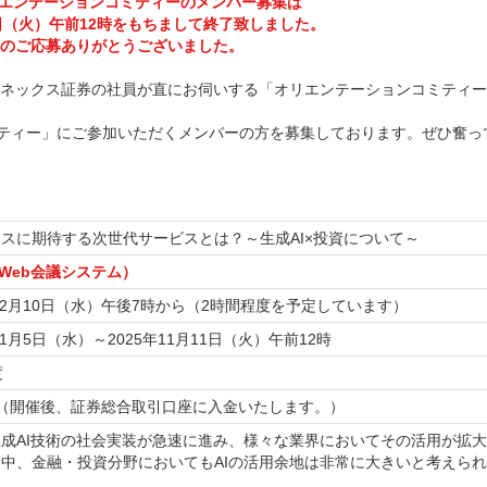
リエンテーションコミティーのメンバー募集は
11日（火）午前12時をもちまして終了致しました。
のご応募ありがとうございました。
ネックス証券の社員が直にお伺いする「オリエンテーションコミティー
ミティー」にご参加いただくメンバーの方を募集しております。ぜひ奮っ
スに期待する次世代サービスとは？～生成AI×投資について～
（Web会議システム）
年12月10日（水）午後7時から（2時間程度を予定しています）
11月5日（水）～2025年11月11日（火）午前12時
度
0円（開催後、証券総合取引口座に入金いたします。）
成AI技術の社会実装が急速に進み、様々な業界においてその活用が拡大
中、金融・投資分野においてもAIの活用余地は非常に大きいと考えられ
す。