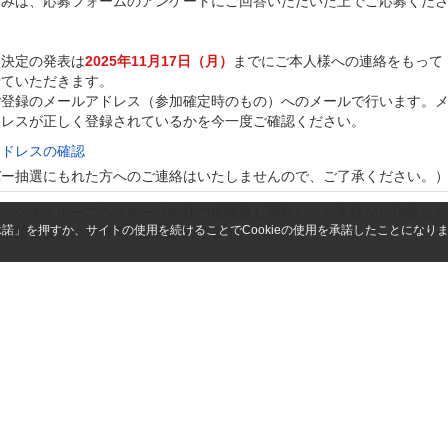
込みは、応募フォームのアンケートにご回答いただいた上でご応募くだ
ー決定の発表は
2025年11月17日（月）
までにご本人様への連絡をもって
せていただきます。
ご登録のメールアドレス（参加確定時のもの）へのメールで行います。
ドレスが正しく登録されているかを今一度ご確認ください。
アドレスの確認
バー抽選にもれた方へのご連絡はいたしませんので、ご了承ください。
ックスグループのグループ会社の役職員も同席し、お客様から頂戴した
「承諾」を押すか、サイトの使用を続けることでCookieの使用を承諾したことになり
の開発などに利用することがあります。
リエンテーションコミティーのメンバー募集は
11日（火）午前12時をもちまして終了致しました。
のご応募ありがとうございました。