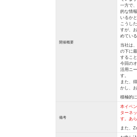
一方で
的な情
いるか
こうした
すが、お
めてい
開催概要
当社は
の下に最
するこ
今回のオ
活用ニ
す。
また、
かし、
積極的
本イベ
ターネ
備考
す。あ
また、Z