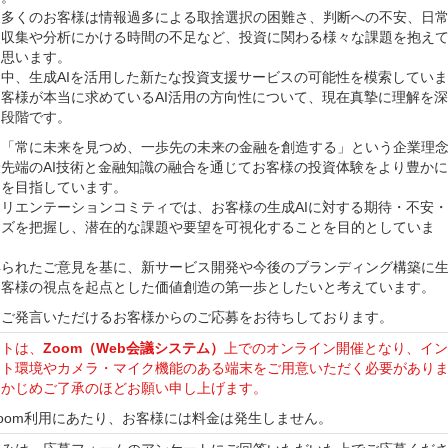
、多くのお客様は情報過多による取捨選択の困難さ、判断への不安、日
報収集や分析にかける時間の不足など、投資に関わる様々な課題を抱え
と思います。
中、生成AIを活用した新たな投資支援サービスの可能性を模索していま
客様が本当に求めているAI活用の方向性について、現在真摯に理解を深
る段階です。
、「常に未来を見つめ、一歩先の未来の金融を創造する」という企業理
先端のAI技術と金融知識の融合を通じてお客様の投資体験をより豊かに
とを目指しています。
リエンテーションコミティでは、お客様の生成AIに対する期待・不安・
ーズを把握し、潜在的な課題や要望を可視化することを目的としていま
得られたご意見を基に、新サービス開発や今後のブランディング構築に
お客様の視点を起点とした価値創造の第一歩としたいと考えています。
にご発言いただけるお客様からのご応募をお待ちしております。
ントは、
Zoom（Web会議システム）
上でのオンライン開催となり、イン
ット環境やカメラ・マイク機能のある端末をご用意いただく必要があり
らかじめご了承のほどお願い申し上げます。
oom利用にあたり、お客様には料金は発生しません。