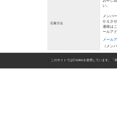
お申し
い。
メンバ
かえさ
応募方法
連絡は
ールア
メール
（メン
オリエンテーションコミティーには、マネ
このサイトではCookieを使用しています。
意見・ご要望等を、サービスの提供、商品
お客様からのご意見・ご要望への回答
第101回オ
2025年11月
多数