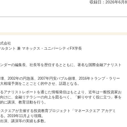
収録日：2026年6月
式会社
サルタント 兼 マネックス・ユニバーシティFX学長
ンダーの編集長、社長等を歴任するとともに、著名な国際金融アナリスト
ル崩壊、2002年の円急落、2007年円安バブル崩壊、2016年トランプ・ラリー
大相場予測をことごとく的中させ、話題となる。
るアナリストレポートを通じた情報発信はもとより、近年は一般投資家お
向けに、金融リテラシーの向上を図るべく、「解りやすく役に立つ」事を
的に講演、教育活動を行う。
ネースクエアが主催する投資教育プロジェクト「マネースクエア アカデミ
。2019年11月より現職。
出演、講演等の実績も多数。