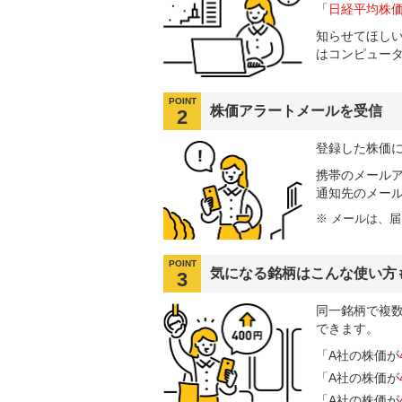
「
日経平均株
知らせてほし
はコンピュー
POINT
株価アラートメールを受信
2
登録した株価
携帯のメール
通知先のメー
※
メールは、届
POINT
気になる銘柄はこんな使い方
3
同一銘柄で複
できます。
「A社の株価が
「A社の株価が
「A社の株価が