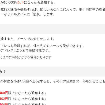
価
が16,000円
以下
になったら通知する」
い銘柄と株価を登録すれば、忙しいあなたに代わって、取引時間中の株
ターがリアルタイムに「監視」します。
に達すると、メールでお知らせします。
アドレスを登録すれば、外出先でもメールを受信できます。
ルアドレスは2つまで登録可能です。
くまでに時間がかかる場合があります
も！
数の株価を小さい刻みで設定すると、その日の値動きの一部を知ること
400円
以上になったら通知する」
402円
以上になったら通知する」
404円
以上になったら通知する」