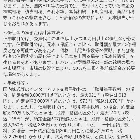
ります。また、国内ETF等の売買では、裏付けとなっている資産の
株式相場、債券相場、金利水準、為替相場、不動産相場、商品相場
等（これらの指数を含む。）や評価額の変動により、元本損失が生
じるおそれがあります。
＜保証金の額または計算方法＞
信用取引では、売買代金の30％以上かつ30万円以上の保証金が必要
です。信用取引では、元本（保証金）に比べ、取引額が最大3.3倍程
度となる可能性があるため、価格、上記各指数等の変動、または発
行者の信用状況の悪化等により元本を上回る損失（元本超過損）が
生じるおそれがあります。レバレッジ型商品等の一部の銘柄の場合
や市場区分、市場の状況等により、30％を上回る委託保証金が必要
な場合があります。
＜手数料等＞
国内株式等のインターネット売買手数料は、「取引毎手数料」の場
合、約定金額3,000万円以下のときは、最大921円（税込:1,013
円）、約定金額3,000万円超のときは、973円（税込:1,070円）かか
ります。ただし、信用取引では、「取引毎手数料」の場合、約定金
額が50万円以下のときは、成行・指値の区分なく最大180円（税
込:198円）が、約定金額50万円超のときは、成行・指値の区分なく
最大350円（税込:385円）がかかります。また、「一日定額手数
料」の場合、一日の約定金額300万円ごとに最大2,500円（税
込:2,750円）かかります。約定金額は現物取引と信用取引を合算し