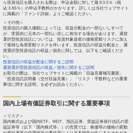
ら投資信託を購入される際は、申込金額に対して最大3.5％（税
込:3.85％）の申込手数料がかかります。詳しくは当社ウェブサイト
に掲載の「ファンド詳細」よりご確認ください。
＜その他＞
投資信託の購入価額によっては、収益分配金の一部ないしすべて
が、実質的に元本の一部払い戻しに相当する場合があります。通貨
選択型投資信託については、投資対象資産の価格変動リスクに加え
て複雑な為替変動リスクを伴います。投資信託の収益分配金と、通
貨選択型投資信託の収益／損失に関しては、以下をご確認くださ
い。
投資信託の収益分配金に関するご説明
通貨選択型投資信託の収益／損失に関するご説明
お取引の際は、当社ウェブサイトに掲載の「目論見書補完書面」
「投資信託説明書（交付目論見書）」「リスク・手数料などの重要
事項に関する説明」を必ずお読みください。
国内上場有価証券取引に関する重要事項
＜リスク＞
国内株式および国内ETF、REIT、預託証券、受益証券発行信託の受
益証券等（以下「国内株式等」）の売買では、株価等の価格の変動
や発行者等の信用状況の悪化等により元本損失が生じるおそれがあ