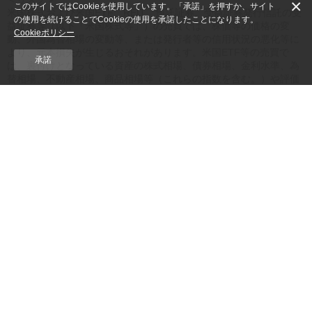
×
このサイトではCookieを使用しています。「承諾」を押すか、サイト
米国株式および米国ETF、REIT、預託証券、受益証券発行信託の受
の使用を続けることでCookieの使用を承諾したことになります。
益証券等（以下「米国株式等」）の売買では、株価等の価格の変
Cookieポリシー
動、外国為替相場の変動等、または発行者等の信用状況の悪化等に
より、元本損失が生じるおそれがあります。米国ETF等の売買で
承諾
は、裏付けとなっている資産の株式相場、債券相場、金利水準、為
替相場、不動産相場、商品相場等（これらの指数を含む。）や評価
額の変動により、元本損失が生じるおそれがあります。国外株式等
の場合には、その国の政治的・経済的・社会的な環境の変化のため
に、元本損失が生じるおそれがあります。米国株式等は、国内金融
商品取引所に上場されている場合や国内で公募・売出しが行われた
場合等を除き、日本の法令に基づく企業内容等の開示が行われてお
りませんので、取引を行うにあたっては十分にご留意ください。外
国為替相場の変動により、外貨お預り金の円換算価値が下がり、円
ベースでの元本損失が生じるおそれがあります。
＜保証金の額または計算方法＞
米国株式等の信用取引では、売買代金の50％以上かつ30万円を下回
らない範囲で当社が定める米ドル額以上の保証金が必要です。信用
取引では、元本（保証金）に比べ、取引額が最大2倍程度となる可能
性があるため、価格、上記各指数等の変動、または発行者の信用状
況の悪化等により元本を上回る損失（元本超過損）が生じるおそれ
があります。
＜手数料等＞