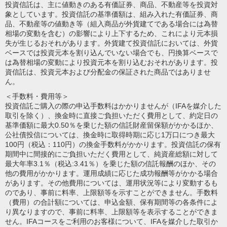
投資信託は、主に値動きのある有価証券、商品、不動産等を投資対
象としています。投資信託の基準価額は、組み入れた有価証券、商
品、不動産等の値動き等（組入商品が外貨建てである場合には為替
相場の変動を含む）の影響により上下するため、これにより元本損
失が生じるおそれがあります。外貨建て投資信託においては、外貨
ベースでは投資元本を割り込んでいない場合でも、円換算ベースで
は為替相場の変動により投資元本を割り込むおそれがあります。投
資信託は、投資元本および分配金の保証された商品ではありませ
ん。
＜手数料・費用等＞
投資信託ご購入の際の申込手数料はかかりませんが（IFAを媒介した
取引を除く）、換金時に直接ご負担いただく費用として、約定日の
基準価額に最大0.50％を乗じた額の信託財産留保額がかかるほか、
公社債投信については、換金時に取得時期に応じ1万口につき最大
100円（税込：110円）の換金手数料がかかります。投資信託の保有
期間中に間接的にご負担いただく費用として、純資産総額に対して
最大年率3.1％（税込:3.41％）を乗じた額の信託報酬のほか、その
他の費用がかかります。運用成績に応じた成功報酬等がかかる場合
があります。その他費用については、運用状況等により変動するも
のであり、事前に料率、上限額等を示すことができません。手数料
（費用）の合計額については、申込金額、保有期間等の各条件によ
り異なりますので、事前に料率、上限額等を表示することができま
せん。IFAコースをご利用のお客様について、IFAを媒介した取引か