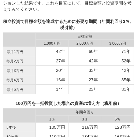
ションした結果です。これを目安にして、目標金額と投資期間を考
えてみてください。
積立投資で目標金額を達成するために必要な期間（年間利回り3％、
税引前）
目標金額
1,000万円
2,000万円
3,000万円
42年
60年
71年
毎月1万円
27年
42年
52年
毎月2万円
20年
33年
42年
毎月3万円
16年
27年
35年
毎月4万円
14年
23年
31年
毎月5万円
100万円を一括投資した場合の資産の増え方（税引前）
年間利回り
1％
3％
5％
105万円
116万円
128万円
5年後
110万円
134万円
163万円