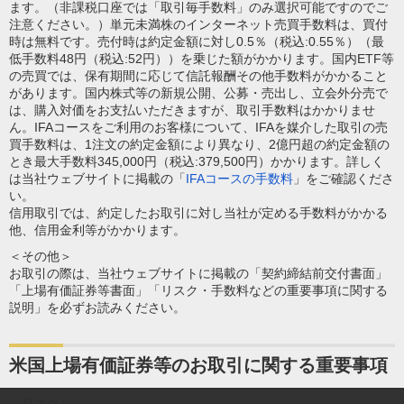
ます。（非課税口座では「取引毎手数料」のみ選択可能ですのでご
注意ください。）単元未満株のインターネット売買手数料は、買付
時は無料です。売付時は約定金額に対し0.5％（税込:0.55％）（最
低手数料48円（税込:52円））を乗じた額がかかります。国内ETF等
の売買では、保有期間に応じて信託報酬その他手数料がかかること
があります。国内株式等の新規公開、公募・売出し、立会外分売で
は、購入対価をお支払いただきますが、取引手数料はかかりませ
ん。IFAコースをご利用のお客様について、IFAを媒介した取引の売
買手数料は、1注文の約定金額により異なり、2億円超の約定金額の
とき最大手数料345,000円（税込:379,500円）かかります。詳しく
は当社ウェブサイトに掲載の「
IFAコースの手数料
」をご確認くださ
い。
信用取引では、約定したお取引に対し当社が定める手数料がかかる
他、信用金利等がかかります。
＜その他＞
お取引の際は、当社ウェブサイトに掲載の「契約締結前交付書面」
「上場有価証券等書面」「リスク・手数料などの重要事項に関する
説明」を必ずお読みください。
米国上場有価証券等のお取引に関する重要事項
＜リスク＞