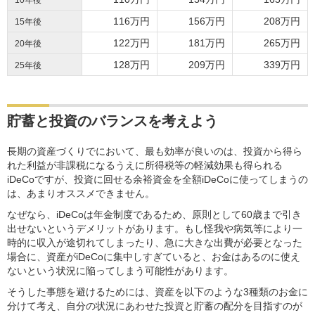
10年後
116万円
156万円
208万円
15年後
122万円
181万円
265万円
20年後
128万円
209万円
339万円
25年後
貯蓄と投資のバランスを考えよう
長期の資産づくりでにおいて、最も効率が良いのは、投資から得ら
れた利益が非課税になるうえに所得税等の軽減効果も得られる
iDeCoですが、投資に回せる余裕資金を全額iDeCoに使ってしまうの
は、あまりオススメできません。
なぜなら、iDeCoは年金制度であるため、原則として60歳まで引き
出せないというデメリットがあります。もし怪我や病気等により一
時的に収入が途切れてしまったり、急に大きな出費が必要となった
場合に、資産がiDeCoに集中しすぎていると、お金はあるのに使え
ないという状況に陥ってしまう可能性があります。
そうした事態を避けるためには、資産を以下のような3種類のお金に
分けて考え、自分の状況にあわせた投資と貯蓄の配分を目指すのが