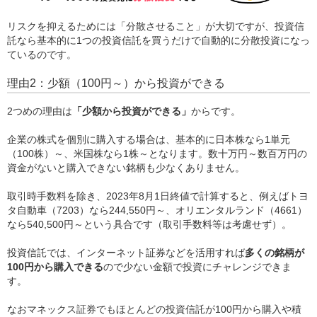
リスクを抑えるためには「分散させること」が大切ですが、投資信
託なら基本的に1つの投資信託を買うだけで自動的に分散投資になっ
ているのです。
理由2：少額（100円～）から投資ができる
2つめの理由は
「少額から投資ができる」
からです。
企業の株式を個別に購入する場合は、基本的に日本株なら1単元
（100株）～、米国株なら1株～となります。数十万円～数百万円の
資金がないと購入できない銘柄も少なくありません。
取引時手数料を除き、2023年8月1日終値で計算すると、例えばトヨ
タ自動車（7203）なら244,550円～、オリエンタルランド（4661）
なら540,500円～という具合です（取引手数料等は考慮せず）。
投資信託では、インターネット証券などを活用すれば
多くの銘柄が
100円から購入できる
ので少ない金額で投資にチャレンジできま
す。
なおマネックス証券でもほとんどの投資信託が100円から購入や積