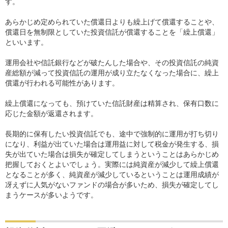
す。
あらかじめ定められていた償還日よりも繰上げて償還することや、
償還日を無制限としていた投資信託が償還することを「繰上償還」
といいます。
運用会社や信託銀行などが破たんした場合や、その投資信託の純資
産総額が減って投資信託の運用が成り立たなくなった場合に、繰上
償還が行われる可能性があります。
繰上償還になっても、預けていた信託財産は精算され、保有口数に
応じた金額が返還されます。
長期的に保有したい投資信託でも、途中で強制的に運用が打ち切り
になり、利益が出ていた場合は運用益に対して税金が発生する、損
失が出ていた場合は損失が確定してしまうということはあらかじめ
把握しておくとよいでしょう。実際には純資産が減少して繰上償還
となることが多く、純資産が減少しているということは運用成績が
冴えずに人気がないファンドの場合が多いため、損失が確定してし
まうケースが多いようです。