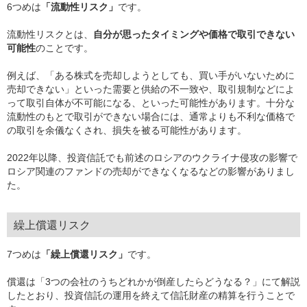
6つめは
「流動性リスク」
です。
流動性リスクとは、
自分が思ったタイミングや価格で取引できない
可能性
のことです。
例えば、「ある株式を売却しようとしても、買い手がいないために
売却できない」といった需要と供給の不一致や、取引規制などによ
って取引自体が不可能になる、といった可能性があります。十分な
流動性のもとで取引ができない場合には、通常よりも不利な価格で
の取引を余儀なくされ、損失を被る可能性があります。
2022年以降、投資信託でも前述のロシアのウクライナ侵攻の影響で
ロシア関連のファンドの売却ができなくなるなどの影響がありまし
た。
繰上償還リスク
7つめは
「繰上償還リスク」
です。
償還は「3つの会社のうちどれかが倒産したらどうなる？」にて解説
したとおり、投資信託の運用を終えて信託財産の精算を行うことで