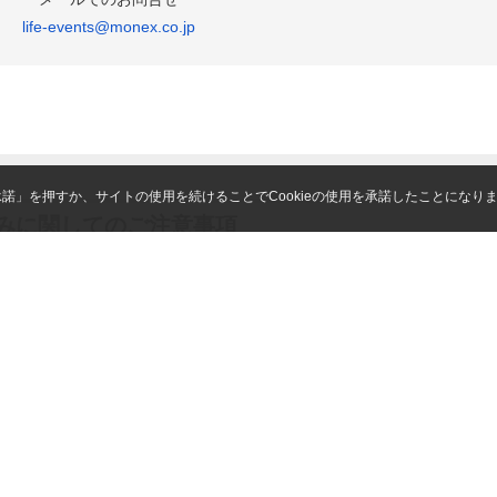
life-events@monex.co.jp
「承諾」を押すか、サイトの使用を続けることでCookieの使用を承諾したことになり
みに関してのご注意事項
契約（本サービス）の締結を申込むものとし、当社（マネックス証券）
ＳＰ信託所定の事前の審査がございます。
受け、本サービスに係る信託事務の一部等を行います。詳細は、「専門
係る財産の預託を受けることについて、マネックスＳＰ信託から権限の
イトや配布資料等では簡便な用語を使用することがありますが、信託約
図代理人、たくす株専用口座→信託口座