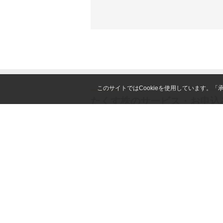
このサイトではCookieを使用しています。
たくす株のサービス・お申込
お客様はマネックスＳＰ信託との信託
行います。
本サービスのご利用には、マネックス
当社はマネックスＳＰ信託から委託を
認ください。
交付書面
また、当社はお客様から本サービスに
お客様のご理解のため、当社ウェブサ
います。
例）受取人→帰属権利者、代理人→指
詳細は
用語集
をご確認ください。