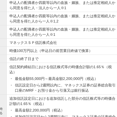
申込人の配偶者か四親等以内の血族・姻族、または推定相続人か
ら同意を得た人・法人から一人※1
申込人の配偶者か四親等以内の血族・姻族、または推定相続人か
ら同意を得た人から一人※1,2
申込人の配偶者か四親等以内の血族・姻族、または推定相続人か
ら同意を得た人から一人※1
マネックスＳＰ信託株式会社
時価100万円以上（申込日の前営業日終値で換算）
信託の終了日まで
信託契約締結日における信託株式等の時価合計額の1.65％（税
込）
最低金額55,000円～最高金額2,200,000円（税込）
信託設定日から2週間以内に、マネックス証券の証券総合取引
口座のMRF・お預り金から引落又は銀行振込
追加信託設定日における追加信託した部分の信託株式等の時価合
計額の1.65％（税込）
時
最高金額2,200,000円（税込）
る
追加信託設定日から2週間以内に、マネックス証券の証券総合