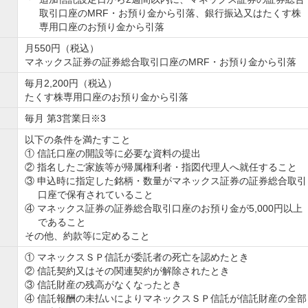
取引口座のMRF・お預り金から引落、銀行振込又はたくす株
専用口座のお預り金から引落
月550円（税込）
マネックス証券の証券総合取引口座のMRF・お預り金から引落
毎月2,200円（税込）
たくす株専用口座のお預り金から引落
毎月 第3営業日※3
以下の条件を満たすこと
① 信託口座の開設等に必要な資料の提出
② 指名したご家族等が帰属権利者・指図代理人へ就任すること
③ 申込時に指定した銘柄・数量がマネックス証券の証券総合取引
口座で保有されていること
④ マネックス証券の証券総合取引口座のお預り金が5,000円以上
であること
その他、約款等に定めること
① マネックスＳＰ信託が委託者の死亡を認めたとき
② 信託契約又はその関連契約が解除されたとき
③ 信託財産の残高がなくなったとき
④ 信託報酬の未払いによりマネックスＳＰ信託が信託財産の全部