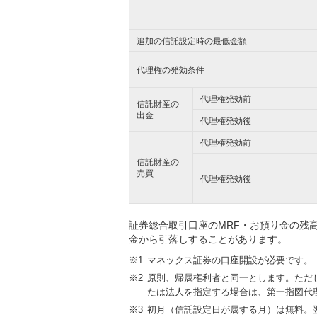
追加の信託設定時の最低金額
代理権の発効条件
代理権発効前
信託財産の
出金
代理権発効後
代理権発効前
信託財産の
売買
代理権発効後
証券総合取引口座のMRF・お預り金の残
金から引落しすることがあります。
マネックス証券の口座開設が必要です。
原則、帰属権利者と同一とします。ただ
たは法人を指定する場合は、第一指図代
初月（信託設定日が属する月）は無料。