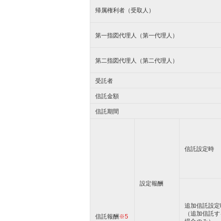
帰属権利者（受取人）
第一指図代理人（第一代理人）
第二指図代理人（第二代理人）
受託者
信託金額
信託期間
信託設定時
設定報酬
追加信託設定
（追加信託す
信託報酬
※5