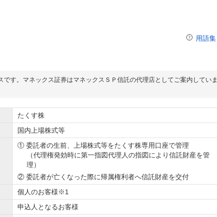
用語集
スです。マネックス証券はマネックスＳＰ信託の代理店としてご案内してい
たくす株
国内上場株式等
① 委託者の生前、上場株式等をたくす株専用口座で管理
（代理権発効時に第一指図代理人の指図により信託財産を管
理）
② 委託者が亡くなった際に帰属権利者へ信託財産を交付
個人のお客様※1
申込人となるお客様