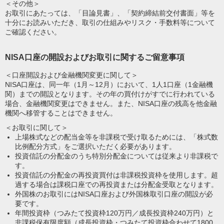
＜その他＞
お取引にあたっては、「目論見書」、「契約締結前交付書面」等を
十分にお読みいただき、取引の仕組みやリスク・手数料等について
ご確認ください。
NISA口座の開設およびお取引に関するご留意事項
＜口座開設および金融機関変更に関して＞
NISA口座は、同一年（1月～12月）において、1人1口座（1金融機
関）までの開設となります。その年の買付けがすでに行われている
場合、金融機関変更はできません。また、NISA口座の残高を他金融
機関へ移管することはできません。
＜お取引に関して＞
上場株式などの配当金等を非課税で受け取るためには、「株式数
比例配分方式」をご選択いただく必要があります。
投資信託の分配金のうち特別分配金については従来より非課税で
す。
投資信託の分配金の再投資買付は非課税投資枠を使用します。超
過する場合は課税口座での再投資または分配金受取となります。
外国株のお取引にはNISA口座および外国株取引口座の開設が必
要です。
年間投資枠（つみたて投資枠120万円／成長投資枠240万円）と
非課税保有限度額（成長投資枠・つみたて投資枠合わせて1800