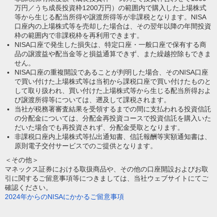
万円／うち成長投資枠1200万円）の範囲内で購入した上場株式
等から生じる配当所得や譲渡所得等が非課税となります。NISA
口座内の上場株式等を売却した場合は、その翌年以降の年間投資
枠の範囲内で非課税枠を再利用できます。
NISA口座で発生した損失は、特定口座・一般口座で保有する商
品の譲渡益や配当金等と損益通算できず、また繰越控除もできま
せん。
NISA口座の重複開設であることが判明した場合、そのNISA口座
で買い付けた上場株式等は当初から課税口座で買い付けたものと
して取り扱われ、買い付けた上場株式等から生じる配当所得およ
び譲渡所得等については、遡及して課税されます。
当社が税務署審査結果を受領するまでの間に支払われる投資信託
の分配金については、分配金再投資コースで投資信託を購入いた
だいた場合でも再投資されず、分配金受取となります。
非課税口座内上場株式等払出通知書、信託報酬等実額通知書は、
原則電子交付サービスでのご提供となります。
＜その他＞
マネックス証券における取扱商品や、その他の口座開設およびお取
引に関するご留意事項等につきましては、当社ウェブサイトにてご
確認ください。
2024年からのNISAにかかるご留意事項