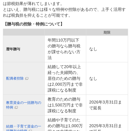
は節税効果が薄れてしまいます。
とはいえ、贈与税には様々な特例や控除があるので、上手く活用す
れば税負担を抑えることが可能です。
【贈与税の控除・特例について】
期限
年間110万円以下
の贈与なら贈与税
なし
暦年贈与
が課せられない方
法
結婚して20年以上
経った夫婦間の、
居住のための贈与
なし
配偶者控除
は2,000万円まで非
課税になる制度
教育のための贈与
2026年3月31日ま
教育資金の一括贈与の
は1,500万円まで非
特例
で延長
課税になる制度
結婚や子育てのた
めの贈与は1,000万
2025年3月31日ま
結婚・子育て資金の一