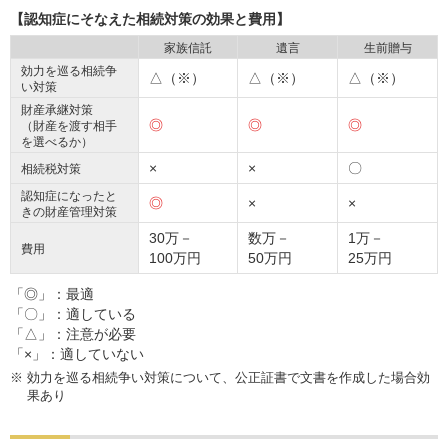
【認知症にそなえた相続対策の効果と費用】
家族信託
遺言
生前贈与
効力を巡る相続争
△（※）
△（※）
△（※）
い対策
財産承継対策
◎
◎
◎
（財産を渡す相手
を選べるか）
×
×
〇
相続税対策
認知症になったと
◎
×
×
きの財産管理対策
30万－
数万－
1万－
費用
100万円
50万円
25万円
「◎」：最適
「〇」：適している
「△」：注意が必要
「×」：適していない
※
効力を巡る相続争い対策について、公正証書で文書を作成した場合効
果あり