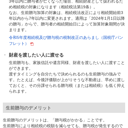
3年以内に贈与者が亡くなった場合、相続財産として扱われるた
め相続税の対象になります（相続税法第19条）。
なお、生前贈与加算の対象は、相続税法改正により相続開始前3
年以内から7年以内に変更されます。適用は「2024年1月1日以降
の贈与」からで、贈与者の相続開始日によって加算対象期間が決
まります。
令和5年度相続税及び贈与税の税制改正のあらまし（国税庁パン
フレット）
財産を渡したい人に渡せる
生前贈与も、家族信託や遺言同様、財産を渡したい人に渡すこと
ができます。
渡すタイミングを自分たちで決められるのも生前贈与の強みで
す。たとえば、今後評価額が上がりそうな不動産は、早めに渡し
ておくと、その分課せられる贈与税（または相続税）も低く抑え
られます。
生前贈与のデメリット
生前贈与のデメリットは、「贈与税がかかる」ことです。
生前贈与により相続税の税額を減らせても、贈与税が発生するので