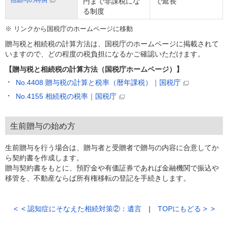
括贈与の特例
円まで非課税にな
で延長
る制度
※
リンクから国税庁のホームページに移動
贈与税と相続税の計算方法は、国税庁のホームページに掲載されて
いますので、どの程度の税負担になるかご確認いただけます。
【贈与税と相続税の計算方法（国税庁ホームページ）】
No.4408 贈与税の計算と税率（暦年課税）｜国税庁
No.4155 相続税の税率｜国税庁
生前贈与の始め方
生前贈与を行う場合は、贈与者と受贈者で贈与の内容に合意してか
ら契約書を作成します。
贈与契約書をもとに、預貯金や有価証券であれば金融機関で振込や
移管を、不動産ならば所有権移転の登記を手続きします。
<
認知症にそなえた相続対策②：遺言
TOPにもどる
>