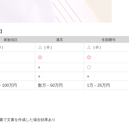
】
家族信託
遺言
生前贈与
※）
△（※）
△（※）
◎
◎
×
〇
×
×
－
100万円
数万－
50万円
1万－
25万円
書で文書を作成した場合効果あり