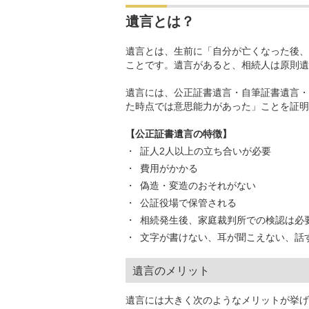
遺言とは？
遺言とは、生前に「自分が亡くなった後、
ことです。遺言があると、相続人は原則遺
遺言には、公正証書遺言・自筆証書遺言・
た時点では意思能力があった」ことを証明
【公正証書遺言の特徴】
証人2人以上の立ち合いが必要
費用がかかる
偽造・変造のおそれがない
公証役場で保管される
相続発生後、家庭裁判所での検認は必
文字が書けない、耳が聞こえない、話
遺言のメリット
遺言には大きく次のようなメリットが挙げ