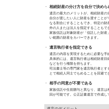
相続財産の分け方を自分で決めら
遺言の最大のメリットが、相続財産の
自分が渡したい人に財産を渡すことが
なる割合にすることもでき、特定の財
外の人または法人を指定することもで
家族信託は対象財産が「信託した財産
い範囲の財産をカバーできます。
遺言執行者を指定できる
遺言の内容を実現するために必要な手
具体的には、遺言執行者は相続財産目
などを行う権限を持ちます。
司法書士等の専門家を遺言執行者とす
とで相続人同士でもめることを回避で
相手の同意が不要である
家族信託や生前贈与と異なり、遺言は
回が可能です。公正証書遺言で作成し
遺言のデメリット