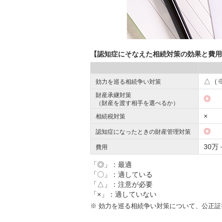
【認知症にそなえた相続対策の効果と費用
△（
効力を巡る相続争い対策
財産承継対策
◎
（財産を渡す相手を選べるか）
×
相続税対策
◎
認知症になったときの財産管理対策
30万
費用
「◎」：最適
「〇」：適している
「△」：注意が必要
「×」：適していない
※
効力を巡る相続争い対策について、公正証