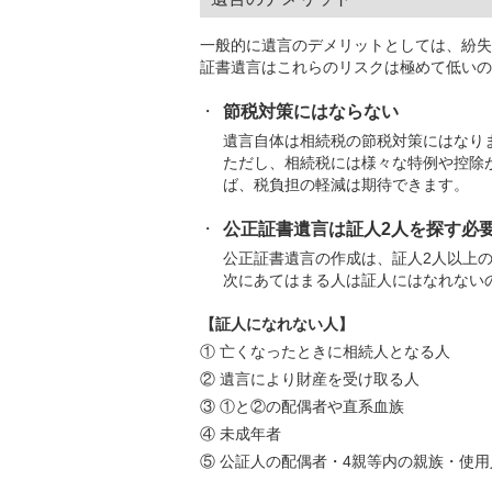
一般的に遺言のデメリットとしては、紛失
証書遺言はこれらのリスクは極めて低いの
節税対策にはならない
遺言自体は相続税の節税対策にはなり
ただし、相続税には様々な特例や控除
ば、税負担の軽減は期待できます。
公正証書遺言は証人2人を探す必
公正証書遺言の作成は、証人2人以上の
次にあてはまる人は証人にはなれない
【証人になれない人】
① 亡くなったときに相続人となる人
② 遺言により財産を受け取る人
③ ①と②の配偶者や直系血族
④ 未成年者
⑤ 公証人の配偶者・4親等内の親族・使