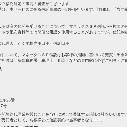
ＳＰ信託所定の事前の審査がございます。
受け、本サービスに係る信託事務の一部等を行います。詳細は、「専門
係る財産の預託を受けることについて、マネックスＳＰ信託から権限の
イトや配布資料等では簡便な用語を使用することがありますが、信託約
図代理人、たくす株専用口座→信託口座
金について、マネックスＳＰ信託はお客様の指図に基づいて売買・出金
ご相談は、所轄税務署、税理士、弁護士などの専門家に必ずご相談・ご
項
ビル26階
7号
信託契約代理業を営むことを当社に対して委託する信託会社をいいます
が受託者として、お客様との信託契約の当事者となります。