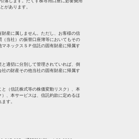
引落します。たくす株専用口座に必要費用
とがあります。
有財産に属しません。ただし、お客様の信
関（当社）の振替口座簿等においてもその
他マネックスＳＰ信託の固有財産に帰属す
産と適切に分別して管理されていれば、倒
会社の財産その他当社の固有財産に帰属す
こと（信託株式等の株価変動リスク）、本
ク）、本サービスは、信託約款に定めるほ
れます。