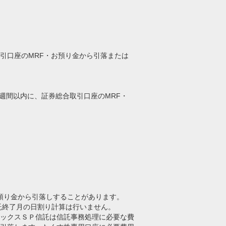
取引口座のMRF・お預り金から引落または
週間以内に、証券総合取引口座のMRF・
預り金から引落しすることがあります。
託終了月の日割り計算は行いません。
ックスＳＰ信託は信託事務処理に必要な費