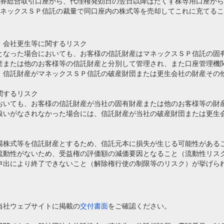
券総合取引口座から、代理権発効日の翌日以降はたくす株専用口座から
ネックスＳＰ信託の裁量で同口座内の株式等を売却してこれに充てるこ
・会社更生等に関するリスク
となった場合においても、お客様の信託財産はマネックスＳＰ信託の固
産または他のお客様等の信託財産と分別して管理され、また口座管理機
、信託財産がマネックスＳＰ信託の破産財団または更生会社の財産その
関するリスク
おいても、お客様の信託財産が当社の固有財産または他のお客様等の財
扱いがなされなかった場合には、信託財産が当社の破産財団または更生
場株式等を信託財産とするため、信託元本に損失が生じる可能性がある
流動性がないため、受益権の評価額の減価要因となること（流動性リス
申出により終了できないこと（解除権行使の制限等のリスク）が挙げら
当社ウェブサイトに掲載の
交付書面
をご確認ください。