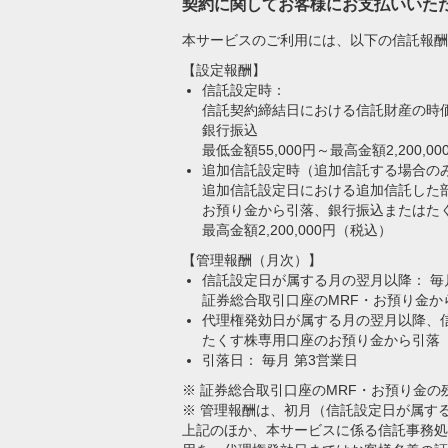
契約に関してお客様にお支払いいた
本サービスのご利用には、以下の信託報酬
【設定報酬】
信託設定時：
信託契約締結日における信託財産の時価
銀行振込
最低金額55,000円～最高金額2,200,0
追加信託設定時（追加信託する場合の
追加信託設定日における追加信託した部
お預り金から引落、銀行振込またはた
最高金額2,200,000円（税込）
【管理報酬（月次）】
信託設定日が属する月の翌月以降： 毎
証券総合取引口座のMRF・お預り金か
代理権発効日が属する月の翌月以降、信託
たくす株専用口座のお預り金から引落
引落日： 毎月 第3営業日
※ 証券総合取引口座のMRF・お預り金
※ 管理報酬は、初月（信託設定日が属す
上記のほか、本サービスに係る信託事務処