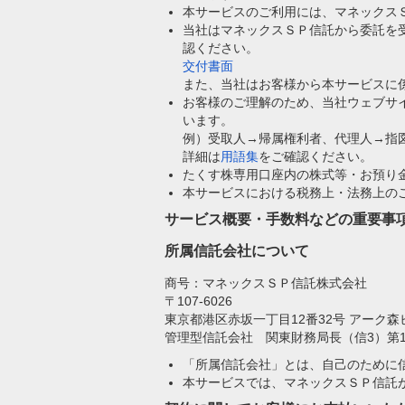
本サービスのご利用には、マネックス
当社はマネックスＳＰ信託から委託を
認ください。
交付書面
また、当社はお客様から本サービスに
お客様のご理解のため、当社ウェブサ
います。
例）受取人→帰属権利者、代理人→指
詳細は
用語集
をご確認ください。
たくす株専用口座内の株式等・お預り
本サービスにおける税務上・法務上の
サービス概要・手数料などの重要事
所属信託会社について
商号：マネックスＳＰ信託株式会社
〒107-6026
東京都港区赤坂一丁目12番32号 アーク森
管理型信託会社 関東財務局長（信3）第1
「所属信託会社」とは、自己のために
本サービスでは、マネックスＳＰ信託