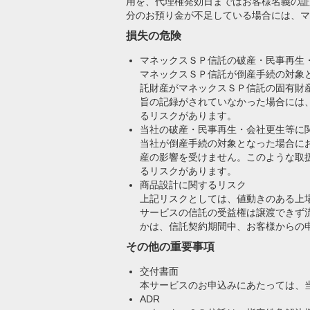
用を、代理権発効日まではお客様名義の証
分のお預り金が不足している場合には、マ
損失の危険
マネックスＳＰ信託の破産・民事再生
マネックスＳＰ信託が倒産手続の対象
託財産がマネックスＳＰ信託の固有財
旨の記録がされていなかった場合には
るリスクがあります。
当社の破産・民事再生・会社更生等に
当社が倒産手続の対象となった場合に
産の影響を受けません。このような取
るリスクがあります。
商品設計に関するリスク
上記リスクとしては、値動きのある上
サービスの信託の受益権は譲渡できず
かは、信託契約期間中、お客様からの
その他の重要事項
交付書面
本サービスのお申込みにあたっては、
ADR