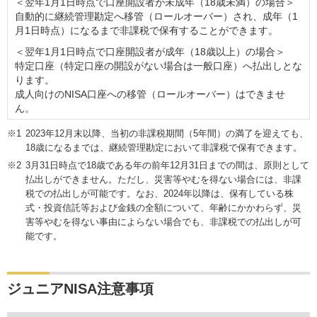
＜翌年1月1日時点で口座開設者が未成年（18歳未満）の場合＞
自動的に継続管理勘定へ移管（ロールオーバー）され、成年（1
月1日時点）になるまで非課税で保有することができます。
＜翌年1月1日時点で口座開設者が成年（18歳以上）の場合＞
特定口座（特定口座の開設がない場合は一般口座）へ払出しとな
ります。
成人向けのNISA口座への移管（ロールオーバー）はできませ
ん。
2023年12月末以降、当初の非課税期間（5年間）の満了を迎えても、
18歳になるまでは、継続管理勘定において非課税で保有できます。
3月31日時点で18歳である年の前年12月31日までの間は、原則として
払出しができません。ただし、災害等やむを得ない場合には、非課
税での払出しが可能です。なお、2024年以降は、保有している株
式・投資信託等および金銭の全額について、年齢にかかわらず、災
害等やむを得ない事由によらない場合でも、非課税での払出しが可
能です。
ジュニアNISA注意事項