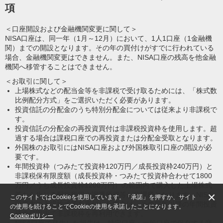
項
＜口座開設および金融機関変更に関して＞
NISA口座は、同一年（1月～12月）において、1人1口座（1金融機
関）までの開設となります。その年の買付けがすでに行われている
場合、金融機関変更はできません。また、NISA口座の残高を他金融
機関へ移管することはできません。
＜お取引に関して＞
上場株式などの配当金等を非課税で受け取るためには、「株式数
比例配分方式」をご選択いただく必要があります。
投資信託の分配金のうち特別分配金については従来より非課税で
す。
投資信託の分配金の再投資買付は非課税投資枠を使用します。超
過する場合は課税口座での再投資または分配金受取となります。
外国株のお取引にはNISA口座および外国株取引口座の開設が必
要です。
年間投資枠（つみたて投資枠120万円／成長投資枠240万円）と
非課税保有限度額（成長投資枠・つみたて投資枠合わせて1800
万円／うち成長投資枠1200万円）の範囲内で購入した上場株式
×
等から生じる配当所得や譲渡所得等が非課税となります。NISA
このサイトではCookieを使用しています。「承諾」を押すか、サイト
口座内の上場株式等を売却した場合は、その翌年以降の年間投資
の使用を続けることでCookieの使用を承諾したことになります。
枠の範囲内で非課税枠を再利用できます。
Cookieポリシー