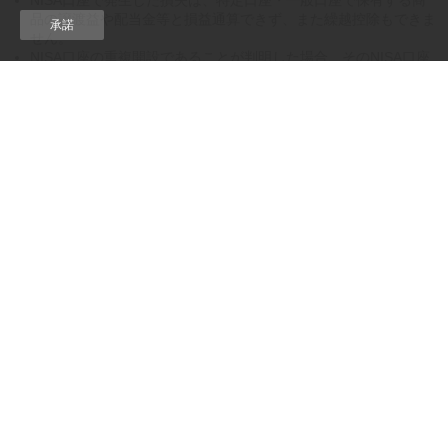
NISA口座で発生した損失は、特定口座・一般口座で保有する商
品の譲渡益や配当金等と損益通算できず、また繰越控除もできま
承諾
せん。
NISA口座の重複開設であることが判明した場合、そのNISA口座
で買い付けた上場株式等は当初から課税口座で買い付けたものと
して取り扱われ、買い付けた上場株式等から生じる配当所得およ
び譲渡所得等については、遡及して課税されます。
当社が税務署審査結果を受領するまでの間に支払われる投資信託
の分配金については、分配金再投資コースで投資信託を購入いた
だいた場合でも再投資されず、分配金受取となります。
非課税口座内上場株式等払出通知書、信託報酬等実額通知書は、
原則電子交付サービスでのご提供となります。
＜その他＞
マネックス証券における取扱商品や、その他の口座開設およびお取
引に関するご留意事項等につきましては、当社ウェブサイトにてご
確認ください。
2024年からのNISAにかかるご留意事項
NISAおよびジュニアNISAにおける国内外上場
有価証券取引に関する重要事項
国内株式および国内ETF、REIT、預託証券、受益証券発行信託