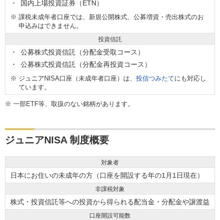
国内上場投資証券（ETN）
※
課税未成年者口座では、新規公開株式、公募増資・売出株式のお
申込みはできません。
投資信託
公募株式投資信託（分配金受取コース）
公募株式投資信託（分配金再投資コース）
※
ジュニアNISA口座（未成年者口座）は、
投信つみたて
にも対応し
ています。
※
一部ETF等、取扱のない銘柄があります。
ジュニアNISA 制度概要
対象者
日本にお住いの未成年の方（口座を開設する年の1月1日現在）
非課税対象
株式・投資信託等への投資から得られる配当金・分配金や譲渡益
口座開設可能数