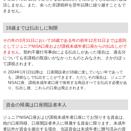
活しません。また、余った非課税枠を翌年以降に繰り越すこともで
きません。
18歳までは払出しに制限
その年の3月31日において18歳である年の前年12月31日までは原則
としてジュニアNISA口座および課税未成年者口座からの払出しがで
きません。
契約不履行等事由による払出しがあった場合は、過去分
についても非課税の取扱いがなかったものとみなされ、さかのぼっ
て課税されます。
※
2024年1月1日以降は、口座開設者が18歳に達していない年であって
も、課税なしで払出すことができます。ただしその場合は、ジュニア
NISA口座、課税未成年者口座で保有する商品すべてを払出す必要があ
り、払出し後、これらの口座は廃止されます。
資金の帰属は口座開設者本人
ジュニアNISA口座および課税未成年者口座にてお預りする資金は、
他の口座同様、口座開設者本人に帰属する資金に限ります。未成年
者以外が資金を拠出する場合、当該資金は未成年者に贈与済みの資