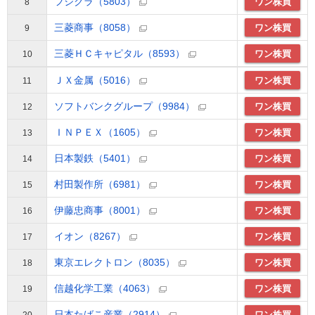
フジクラ（5803）
ワン株買
8
三菱商事（8058）
ワン株買
9
三菱ＨＣキャピタル（8593）
ワン株買
10
ＪＸ金属（5016）
ワン株買
11
ソフトバンクグループ（9984）
ワン株買
12
ＩＮＰＥＸ（1605）
ワン株買
13
日本製鉄（5401）
ワン株買
14
村田製作所（6981）
ワン株買
15
伊藤忠商事（8001）
ワン株買
16
イオン（8267）
ワン株買
17
東京エレクトロン（8035）
ワン株買
18
信越化学工業（4063）
ワン株買
19
日本たばこ産業（2914）
ワン株買
20