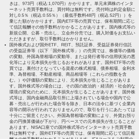
きは、973円（税込:1,070円）かかります。単元未満株のインタ
ーネット売買手数料は、買付時は無料です。売付時は約定金額に
対し0.5％（税込:0.55％）（最低手数料48円（税込:52円））を
乗じた額がかかります。国内ETF等の売買では、保有期間に応じ
て信託報酬その他手数料がかかることがあります。国内株式等の
新規公開、公募・売出し、立会外分売では、購入対価をお支払い
ただきますが、取引手数料はかかりません。
国外株式および国外ETF、REIT、預託証券、受益証券発行信託
の受益証券等（以下「国外株式等」）の売買では、株価等の価格
の変動、外国為替相場の変動等、または発行者等の信用状況の悪
化等により元本損失が生じるおそれがあります。国外ETF等の売
買では、裏付けとなっている資産の株式相場、債券相場、金利水
準、為替相場、不動産相場、商品相場等（これらの指数を含
む。）や評価額の変動により、元本損失が生じることがありま
す。国外株式等の場合には、その国の政治的・経済的・社会的な
環境の変化のために、元本損失が生じることがあります。国外株
式等は、国内金融商品取引所に上場されている場合や国内で公
募・売出しが行われた場合等を除き、日本の法令に基づく企業内
容等の開示が行われておりませんので、取引を行うにあたっては
十分にご留意ください。外国為替相場の変動により、外貨お預り
金の円換算価値が下がり、円ベースでの元本損失が生じることが
あります。NISA口座での国外株式等のインターネット売買手数
料は無料です。国外ETF等の売買では、保有期間に応じて信託報
酬その他手数料がかかることがあります。IFAコースをご利用の