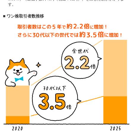
す。
■ ワン株取引者数推移