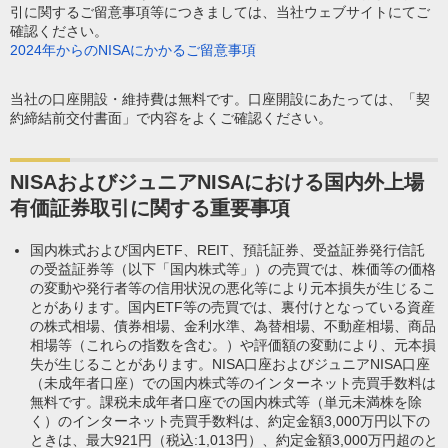
引に関するご留意事項等につきましては、当社ウェブサイトにてご
確認ください。
2024年からのNISAにかかるご留意事項
当社の口座開設・維持費は無料です。口座開設にあたっては、「契
約締結前交付書面」で内容をよくご確認ください。
NISAおよびジュニアNISAにおける国内外上場
有価証券取引に関する重要事項
国内株式および国内ETF、REIT、預託証券、受益証券発行信託
の受益証券等（以下「国内株式等」）の売買では、株価等の価格
の変動や発行者等の信用状況の悪化等により元本損失が生じるこ
とがあります。国内ETF等の売買では、裏付けとなっている資産
の株式相場、債券相場、金利水準、為替相場、不動産相場、商品
相場等（これらの指数を含む。）や評価額の変動により、元本損
失が生じることがあります。NISA口座およびジュニアNISA口座
（未成年者口座）での国内株式等のインターネット売買手数料は
無料です。課税未成年者口座での国内株式等（単元未満株を除
く）のインターネット売買手数料は、約定金額3,000万円以下の
ときは、最大921円（税込:1,013円）、約定金額3,000万円超のと