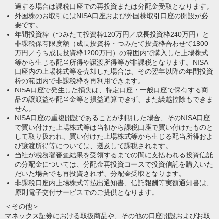
過する場合は課税口座での再投資または分配金受取となります。
外国株のお取引にはNISA口座および外国株取引口座の開設が必
要です。
年間投資枠（つみたて投資枠120万円／成長投資枠240万円）と
非課税保有限度額（成長投資枠・つみたて投資枠合わせて1800
万円／うち成長投資枠1200万円）の範囲内で購入した上場株式
等から生じる配当所得や譲渡所得等が非課税となります。NISA
口座内の上場株式等を売却した場合は、その翌年以降の年間投資
枠の範囲内で非課税枠を再利用できます。
NISA口座で発生した損失は、特定口座・一般口座で保有する商
品の譲渡益や配当金等と損益通算できず、また繰越控除もできま
せん。
NISA口座の重複開設であることが判明した場合、そのNISA口座
で買い付けた上場株式等は当初から課税口座で買い付けたものと
して取り扱われ、買い付けた上場株式等から生じる配当所得およ
び譲渡所得等については、遡及して課税されます。
当社が税務署審査結果を受領するまでの間に支払われる投資信託
の分配金については、分配金再投資コースで投資信託を購入いた
だいた場合でも再投資されず、分配金受取となります。
非課税口座内上場株式等払出通知書、信託報酬等実額通知書は、
原則電子交付サービスでのご提供となります。
＜その他＞
マネックス証券における取扱商品や、その他の口座開設およびお取