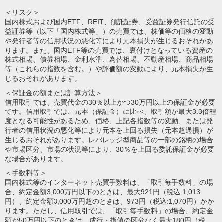
＜リスク＞
国内株式および国内ETF、REIT、預託証券、受益証券発行信託の受
益証券等（以下「国内株式等」）の売買では、株価等の価格の変動
や発行者等の信用状況の悪化等により元本損失が生じるおそれがあ
ります。また、国内ETF等の売買では、裏付けとなっている資産の
株式相場、債券相場、金利水準、為替相場、不動産相場、商品相場
等（これらの指数を含む。）や評価額の変動により、元本損失が生
じるおそれがあります。
＜保証金の額または計算方法＞
信用取引では、売買代金の30％以上かつ30万円以上の保証金が必要
です。信用取引では、元本（保証金）に比べ、取引額が最大3.3倍程
度となる可能性があるため、価格、上記各指数等の変動、または発
行者の信用状況の悪化等により元本を上回る損失（元本超過損）が
生じるおそれがあります。レバレッジ型商品等の一部の銘柄の場合
や市場区分、市場の状況等により、30％を上回る委託保証金が必要
な場合があります。
＜手数料等＞
国内株式等のインターネット売買手数料は、「取引毎手数料」の場
合、約定金額3,000万円以下のときは、最大921円（税込:1,013
円）、約定金額3,000万円超のときは、973円（税込:1,070円）かか
ります。ただし、信用取引では、「取引毎手数料」の場合、約定金
額が50万円以下のときは、成行・指値の区分なく最大180円（税