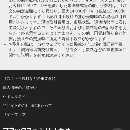
お客様について、IFAを媒介した米国株式等の取引手数料は、1注
文の約定金額により異なり、最大14,000米ドル（税込:15,400米
ドル）かかります。上記取引手数料のほか売却時のみ現地取引費
用がかかります。現地取引費用は、市場状況、現地情勢等に応じ
て決定されますので、その金額等および手数料等の合計額等をあ
らかじめ表示することはできません。その他、円貨お預り金と外
貨お預り金の交換時に所定の為替手数料がかかります。
お取引の際は、当社ウェブサイトに掲載の「上場有価証券等書
面」「契約締結前交付書面」「リスク・手数料などの重要事項に
関する説明」を必ずお読みください。
リスク・手数料などの重要事項
個人情報のお取扱い
セキュリティ
当サイトのご利用にあたって
サイトマップ