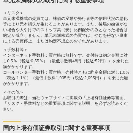
単元未満株式の取引に関する重要事項
＜リスク＞
単元未満株式の売買では、株価の変動や発行者等の信用状況の悪化
等により元本損失が生じることがあります。また、後場の始値がな
い場合や大引けでのストップ高（安）比例配分のみとなった場合は
約定が成立しません。単元未満株式の売買では、やむを得ない事由
による売買停止、または約定不成立のおそれがあります。
＜手数料等＞
インターネット手数料：買付時は無料です。売付時は約定金額に対
し0.5％（税込:0.55％）（最低手数料48円（税込:52円））を乗じた
額がかかります。
コールセンター手数料：買付時、売付時ともに約定金額に対し1.0％
（税込:1.1％）（最低手数料1,905円（税込:2,095円））を乗じた額
がかかります。
＜その他＞
お取引の際は、当社ウェブサイトに掲載の「上場有価証券等書面」
「リスク・手数料などの重要事項に関する説明」を必ずお読みくだ
さい。
国内上場有価証券取引に関する重要事項