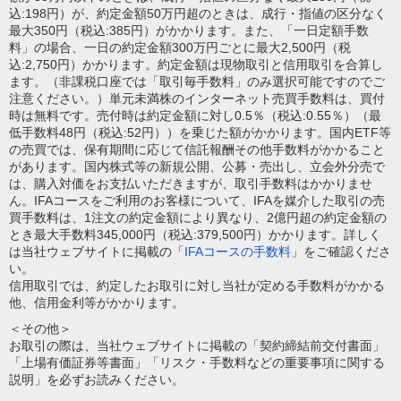
込:198円）が、約定金額50万円超のときは、成行・指値の区分なく
最大350円（税込:385円）がかかります。また、「一日定額手数
料」の場合、一日の約定金額300万円ごとに最大2,500円（税
込:2,750円）かかります。約定金額は現物取引と信用取引を合算し
ます。（非課税口座では「取引毎手数料」のみ選択可能ですのでご
注意ください。）単元未満株のインターネット売買手数料は、買付
時は無料です。売付時は約定金額に対し0.5％（税込:0.55％）（最
低手数料48円（税込:52円））を乗じた額がかかります。国内ETF等
の売買では、保有期間に応じて信託報酬その他手数料がかかること
があります。国内株式等の新規公開、公募・売出し、立会外分売で
は、購入対価をお支払いただきますが、取引手数料はかかりませ
ん。IFAコースをご利用のお客様について、IFAを媒介した取引の売
買手数料は、1注文の約定金額により異なり、2億円超の約定金額の
とき最大手数料345,000円（税込:379,500円）かかります。詳しく
は当社ウェブサイトに掲載の「
IFAコースの手数料
」をご確認くださ
い。
信用取引では、約定したお取引に対し当社が定める手数料がかかる
他、信用金利等がかかります。
＜その他＞
お取引の際は、当社ウェブサイトに掲載の「契約締結前交付書面」
「上場有価証券等書面」「リスク・手数料などの重要事項に関する
説明」を必ずお読みください。