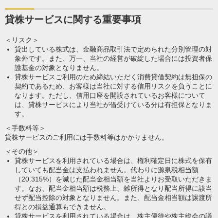
貸株サービスに関する重要事項
＜リスク＞
貸出している株式は、金融商品取引法で定められた分別管理の対
象外です。また、万一、当社の経営が破綻した場合には投資者保
護基金の対象となりません。
貸株サービスご利用のため締結いただく消費貸借契約は無担保の
契約であるため、お客様は当社に対する信用リスクを負うことに
なります。ただし、信用口座を開設されているお客様について
は、貸株サービスにより当社が借受けている分は有担保となりま
す。
＜手数料等＞
貸株サービスのご利用には手数料等はかかりません。
＜その他＞
貸株サービスを利用されている場合は、権利確定日に株式を保有
していても配当金は支払われません。代わりに源泉税相当額
（20.315%）を減じた配当金相当額を当社よりお受取いただきま
す。なお、配当金相当額は税務上、雑所得となり配当所得に該当
せず配当控除の対象となりません。また、配当金相当額は譲渡所
得との損益通算もできません。
貸株サービスを利用されている場合は、株主優待や株主総会の議