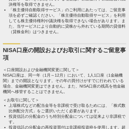
決権等を取得できません。
「株主優待自動取得サービス」のご利用にあたっては、ご留意事
項を必ずご確認ください。「株主優待自動取得サービス」を利用
しても株主優待権利や議決権を取得できない場合があります。ま
た、当サービスにより自動的に貸株から外れている期間の貸借料
（貸株金利）はつきません。
NISA口座の開設およびお取引に関するご留意事
項
＜口座開設および金融機関変更に関して＞
NISA口座は、同一年（1月～12月）において、1人1口座（1金融機
関）までの開設となります。その年の買付けがすでに行われている
場合、金融機関変更はできません。また、NISA口座の残高を他金融
機関へ移管することはできません。
＜お取引に関して＞
上場株式などの配当金等を非課税で受け取るためには、「株式数
比例配分方式」をご選択いただく必要があります。
投資信託の分配金のうち特別分配金については従来より非課税で
す。
投資信託の分配金の再投資買付は非課税投資枠を使用します。超