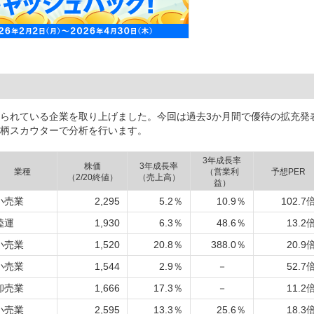
られている企業を取り上げました。今回は過去3か月間で優待の拡充発
柄スカウターで分析を行います。
3年成長率
株価
3年成長率
業種
（営業利
予想PER
（2/20終値）
（売上高）
益）
小売業
2,295
5.2％
10.9％
102.7
陸運
1,930
6.3％
48.6％
13.2
小売業
1,520
20.8％
388.0％
20.9
小売業
1,544
2.9％
－
52.7
卸売業
1,666
17.3％
－
11.2
小売業
2,595
13.3％
25.6％
18.3