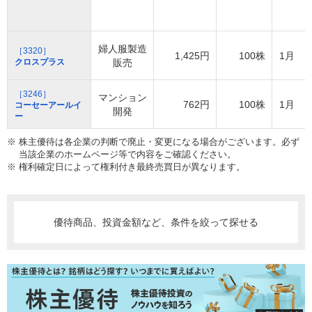
婦人服製造
［3320］
1,425円
100株
1月
クロスプラス
販売
［3246］
マンション
762円
100株
1月
コーセーアールイ
開発
ー
※ 株主優待は各企業の判断で廃止・変更になる場合がございます。必ず
当該企業のホームページ等で内容をご確認ください。
※ 権利確定日によって権利付き最終売買日が異なります。
優待商品、投資金額など、条件を絞って探せる