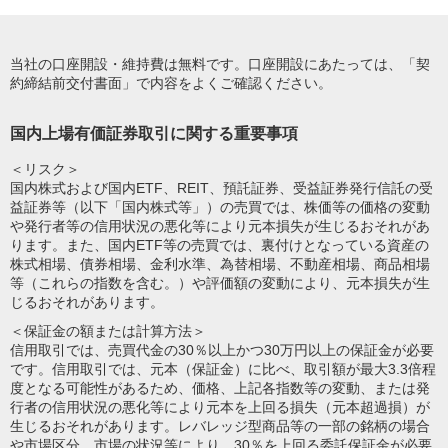
当社の口座開設・維持費は無料です。口座開設にあたっては、「契
約締結前交付書面」で内容をよくご確認ください。
国内上場有価証券取引に関する重要事項
＜リスク＞
国内株式および国内ETF、REIT、預託証券、受益証券発行信託の受
益証券等（以下「国内株式等」）の売買では、株価等の価格の変動
や発行者等の信用状況の悪化等により元本損失が生じるおそれがあ
ります。また、国内ETF等の売買では、裏付けとなっている資産の
株式相場、債券相場、金利水準、為替相場、不動産相場、商品相場
等（これらの指数を含む。）や評価額の変動により、元本損失が生
じるおそれがあります。
＜保証金の額または計算方法＞
信用取引では、売買代金の30％以上かつ30万円以上の保証金が必要
です。信用取引では、元本（保証金）に比べ、取引額が最大3.3倍程
度となる可能性があるため、価格、上記各指数等の変動、または発
行者の信用状況の悪化等により元本を上回る損失（元本超過損）が
生じるおそれがあります。レバレッジ型商品等の一部の銘柄の場合
や市場区分、市場の状況等により、30％を上回る委託保証金が必要