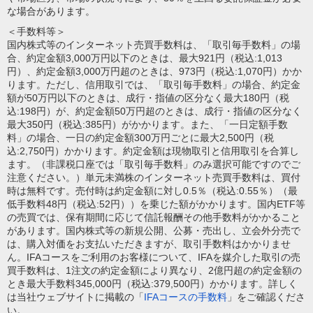
な場合があります。
＜手数料等＞
国内株式等のインターネット売買手数料は、「取引毎手数料」の場
合、約定金額3,000万円以下のときは、最大921円（税込:1,013
円）、約定金額3,000万円超のときは、973円（税込:1,070円）かか
ります。ただし、信用取引では、「取引毎手数料」の場合、約定金
額が50万円以下のときは、成行・指値の区分なく最大180円（税
込:198円）が、約定金額50万円超のときは、成行・指値の区分なく
最大350円（税込:385円）がかかります。また、「一日定額手数
料」の場合、一日の約定金額300万円ごとに最大2,500円（税
込:2,750円）かかります。約定金額は現物取引と信用取引を合算し
ます。（非課税口座では「取引毎手数料」のみ選択可能ですのでご
注意ください。）単元未満株のインターネット売買手数料は、買付
時は無料です。売付時は約定金額に対し0.5％（税込:0.55％）（最
低手数料48円（税込:52円））を乗じた額がかかります。国内ETF等
の売買では、保有期間に応じて信託報酬その他手数料がかかること
があります。国内株式等の新規公開、公募・売出し、立会外分売で
は、購入対価をお支払いただきますが、取引手数料はかかりませ
ん。IFAコースをご利用のお客様について、IFAを媒介した取引の売
買手数料は、1注文の約定金額により異なり、2億円超の約定金額の
とき最大手数料345,000円（税込:379,500円）かかります。詳しく
は当社ウェブサイトに掲載の「
IFAコースの手数料
」をご確認くださ
い。