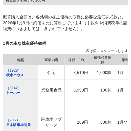
概算購入金額：
76,200円
概算購入金額は、各銘柄の株主優待の取得に必要な最低株式数と、
2026年1月9日の終値を元に算出しています（手数料や消費税等の諸
経費につきましては、含まれていません）。
1月の主な株主優待銘柄
最低必要株
銘柄
事業内容
株価（1/9）
権利
数
［1928］
住宅
3,510円
1,000株
1月
積水ハウス
［8142］
業務用食品
3,950円
100株
1月
トーホー
駐車場サブ
［2353］
269円
500株
1月/7
日本駐車場開発
リース