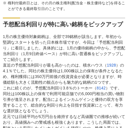
権利付最終日とは、その月の株主権利(配当金・株主優待など)を得るこ
とができる最終取引日のことです。
予想配当利回りが特に高い銘柄をピックアップ
1月の株主優待対象銘柄は、全部で39銘柄が該当します。年初から
堅調なスタートを切った日本株市場ですが、今回は「予想配当利回
り」に着目しました。具体的には、1月の優待銘柄の中から、予想配
当利回り（1月9日終値ベース）が特に高い普通株をピックアップし
てご紹介します。
直近の予想配当利回りが最も高かったのは、積水ハウス（
1928
）の
4.1％でした。同社の株主優待は1,000株以上の保有が条件となるた
め、権利獲得には350万円前後の投資資金が必要となりますが、時
価総額も大きく流動性の観点からも魅力的な銘柄の1つです。
これに続くのが、予想配当利回り3.8％のトーホー（
8142
）です。
同社は100株以上の保有で利用可能店舗での5,000円相当の買い物割
引券が進呈されます。配当によるインカムゲインと優待の双方を享
受することで、総合的な利回り向上を目指す投資家にとって、有力
な選択肢となるでしょう。
足元では日経平均が5万円台を維持するなど高値圏での推移が続いて
おり、高値掴みへの警戒感も根強くあります。こうした局面では、