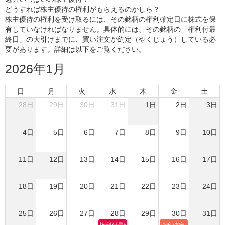
どうすれば株主優待の権利がもらえるのかしら？
株主優待の権利を受け取るには、その銘柄の権利確定日に株式を保
有していなければなりません。具体的には、その銘柄の「権利付最
終日」の大引けまでに、買い注文が約定（やくじょう）している必
要があります。詳細は以下をご覧ください。
2026年1月
日
月
火
水
木
金
土
28日
29日
30日
31日
1日
2日
3日
4日
5日
6日
7日
8日
9日
10日
11日
12日
13日
14日
15日
16日
17日
18日
19日
20日
21日
22日
23日
24日
25日
26日
27日
28日
29日
30日
31日