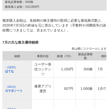
最低必要株数：
500株
概算購入金額：
510,000円
概算購入金額は、各銘柄の株主優待の取得に必要な最低株式数と、
2026年7月3日の終値を元に算出しています（手数料や消費税等の諸
経費につきましては、含まれていません）。
7月の主な株主優待銘柄
最低必要株
銘柄
事業内容
株価（7/3）
権利
数
ユーザー発
［3930］
信コンテン
1,150円
300株
7月
はてな
ツ
健康アプリ
［4014］
507円
1,000株
1月/7
カラダノート
運営