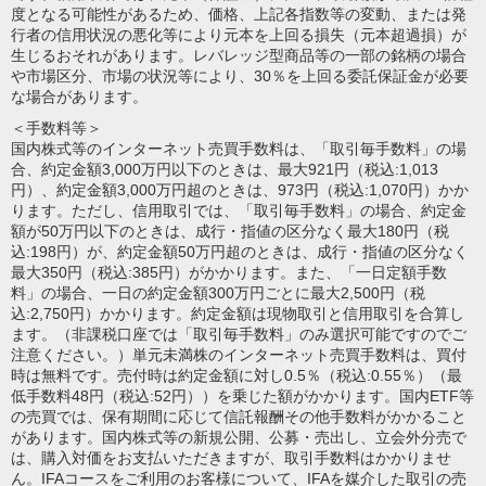
度となる可能性があるため、価格、上記各指数等の変動、または発
行者の信用状況の悪化等により元本を上回る損失（元本超過損）が
生じるおそれがあります。レバレッジ型商品等の一部の銘柄の場合
や市場区分、市場の状況等により、30％を上回る委託保証金が必要
な場合があります。
＜手数料等＞
国内株式等のインターネット売買手数料は、「取引毎手数料」の場
合、約定金額3,000万円以下のときは、最大921円（税込:1,013
円）、約定金額3,000万円超のときは、973円（税込:1,070円）かか
ります。ただし、信用取引では、「取引毎手数料」の場合、約定金
額が50万円以下のときは、成行・指値の区分なく最大180円（税
込:198円）が、約定金額50万円超のときは、成行・指値の区分なく
最大350円（税込:385円）がかかります。また、「一日定額手数
料」の場合、一日の約定金額300万円ごとに最大2,500円（税
込:2,750円）かかります。約定金額は現物取引と信用取引を合算し
ます。（非課税口座では「取引毎手数料」のみ選択可能ですのでご
注意ください。）単元未満株のインターネット売買手数料は、買付
時は無料です。売付時は約定金額に対し0.5％（税込:0.55％）（最
低手数料48円（税込:52円））を乗じた額がかかります。国内ETF等
の売買では、保有期間に応じて信託報酬その他手数料がかかること
があります。国内株式等の新規公開、公募・売出し、立会外分売で
は、購入対価をお支払いただきますが、取引手数料はかかりませ
ん。IFAコースをご利用のお客様について、IFAを媒介した取引の売