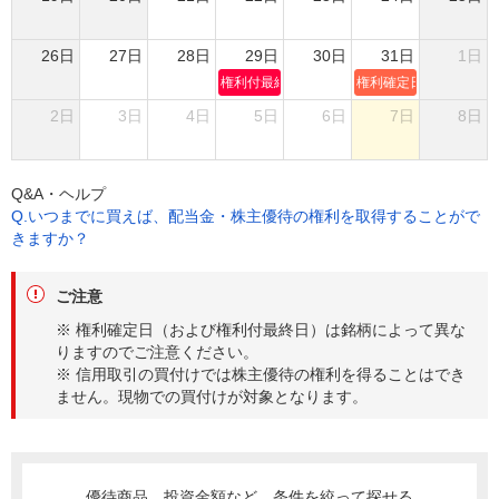
26日
27日
28日
29日
30日
31日
1日
権利付最終日
権利確定日
2日
3日
4日
5日
6日
7日
8日
Q&A・ヘルプ
Q.いつまでに買えば、配当金・株主優待の権利を取得することがで
きますか？
ご注意
※ 権利確定日（および権利付最終日）は銘柄によって異な
りますのでご注意ください。
※ 信用取引の買付けでは株主優待の権利を得ることはでき
ません。現物での買付けが対象となります。
優待商品、投資金額など、条件を絞って探せる