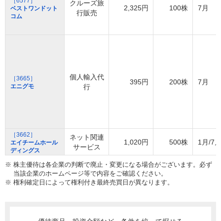
［6577］
クルーズ旅
2,325円
100株
7月
ベストワンドット
行販売
コム
個人輸入代
［3665］
395円
200株
7月
エニグモ
行
［3662］
ネット関連
1,020円
500株
1月/7
エイチームホール
サービス
ディングス
※ 株主優待は各企業の判断で廃止・変更になる場合がございます。必ず
当該企業のホームページ等で内容をご確認ください。
※ 権利確定日によって権利付き最終売買日が異なります。