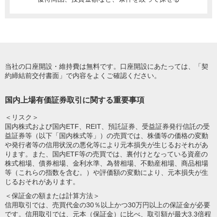
当社の口座開設・維持費は無料です。口座開設にあたっては、「契
約締結前交付書面」で内容をよくご確認ください。
国内上場有価証券取引に関する重要事項
＜リスク＞
国内株式および国内ETF、REIT、預託証券、受益証券発行信託の受
益証券等（以下「国内株式等」）の売買では、株価等の価格の変動
や発行者等の信用状況の悪化等により元本損失が生じるおそれがあ
ります。また、国内ETF等の売買では、裏付けとなっている資産の
株式相場、債券相場、金利水準、為替相場、不動産相場、商品相場
等（これらの指数を含む。）や評価額の変動により、元本損失が生
じるおそれがあります。
＜保証金の額または計算方法＞
信用取引では、売買代金の30％以上かつ30万円以上の保証金が必要
です。信用取引では、元本（保証金）に比べ、取引額が最大3.3倍程