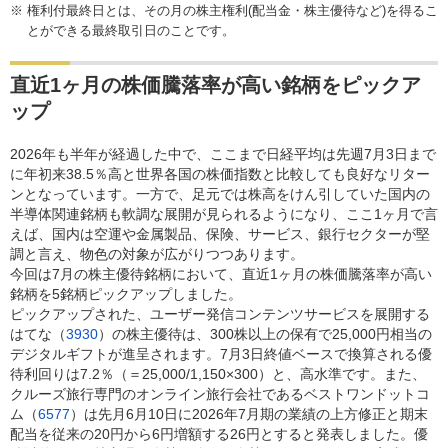
権利付最終日とは、その月の株主権利(配当金・株主優待など)を得るこ
とができる最終取引日のことです。
直近1ヶ月の株価騰落率が高い銘柄をピックア
ップ
2026年も半年が経過した中で、ここまで日経平均は先週7月3日まで
に年初来38.5％高と世界各国の株価指数と比較しても良好なリター
ンとなっています。一方で、足元では株高をけん引していた国内の
半導体関連銘柄も軟調な展開が見られるようになり、ここ1ヶ月で言
えば、国内は空運や金属製品、保険、サービス、銀行セクターが堅
調と言え、物色の対象が広がりつつあります。
今回は7月の株主優待銘柄において、直近1ヶ月の株価騰落率が高い
銘柄を5銘柄ピックアップしました。
ピックアップされた、ユーザー発信コンテンツサービスを展開する
はてな（
3930
）の株主優待は、300株以上の保有で25,000円相当の
デジタルギフトが進呈されます。7月3日終値ベースで換算される優
待利回りは7.2％（＝25,000/1,150×300）と、高水準です。また、
クルーズ旅行専門のオンライン旅行会社であるベストワンドットコ
ム（
6577
）は先月6月10日に2026年7月期の業績の上方修正と期末
配当を従来の20円から6円増額する26円とすると発表しました。優