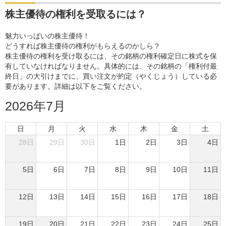
株主優待の権利を受取るには？
魅力いっぱいの株主優待！
どうすれば株主優待の権利がもらえるのかしら？
株主優待の権利を受け取るには、その銘柄の権利確定日に株式を保
有していなければなりません。具体的には、その銘柄の「権利付最
終日」の大引けまでに、買い注文が約定（やくじょう）している必
要があります。詳細は以下をご覧ください。
2026年7月
日
月
火
水
木
金
土
28日
29日
30日
1日
2日
3日
4日
5日
6日
7日
8日
9日
10日
11日
12日
13日
14日
15日
16日
17日
18日
19日
20日
21日
22日
23日
24日
25日