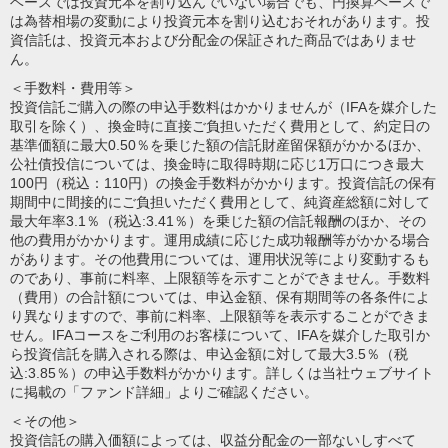
ベースでは投資元本を割り込んでいない場合でも、円換算ベースで
は為替相場の変動により投資元本を割り込むおそれがあります。投
資信託は、投資元本および分配金の保証された商品ではありませ
ん。
＜手数料・費用等＞
投資信託ご購入の際の申込手数料はかかりませんが（IFAを媒介した
取引を除く）、換金時に直接ご負担いただく費用として、約定日の
基準価額に最大0.50％を乗じた額の信託財産留保額がかかるほか、
公社債投信については、換金時に取得時期に応じ1万口につき最大
100円（税込：110円）の換金手数料がかかります。投資信託の保有
期間中に間接的にご負担いただく費用として、純資産総額に対して
最大年率3.1％（税込:3.41％）を乗じた額の信託報酬のほか、その
他の費用がかかります。運用成績に応じた成功報酬等がかかる場合
があります。その他費用については、運用状況等により変動するも
のであり、事前に料率、上限額等を示すことができません。手数料
（費用）の合計額については、申込金額、保有期間等の各条件によ
り異なりますので、事前に料率、上限額等を表示することができま
せん。IFAコースをご利用のお客様について、IFAを媒介した取引か
ら投資信託を購入される際は、申込金額に対して最大3.5％（税
込:3.85％）の申込手数料がかかります。詳しくは当社ウェブサイト
に掲載の「ファンド詳細」よりご確認ください。
＜その他＞
投資信託の購入価額によっては、収益分配金の一部ないしすべて