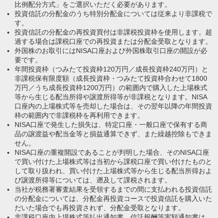
比例配分方式」をご選択いただく必要があります。
投資信託の分配金のうち特別分配金については従来より非課税で
す。
投資信託の分配金の再投資買付は非課税投資枠を使用します。超
過する場合は課税口座での再投資または分配金受取となります。
外国株のお取引にはNISA口座および外国株取引口座の開設が必
要です。
年間投資枠（つみたて投資枠120万円／成長投資枠240万円）と
非課税保有限度額（成長投資枠・つみたて投資枠合わせて1800
万円／うち成長投資枠1200万円）の範囲内で購入した上場株式
等から生じる配当所得や譲渡所得等が非課税となります。NISA
口座内の上場株式等を売却した場合は、その翌年以降の年間投資
枠の範囲内で非課税枠を再利用できます。
NISA口座で発生した損失は、特定口座・一般口座で保有する商
品の譲渡益や配当金等と損益通算できず、また繰越控除もできま
せん。
NISA口座の重複開設であることが判明した場合、そのNISA口座
で買い付けた上場株式等は当初から課税口座で買い付けたものと
して取り扱われ、買い付けた上場株式等から生じる配当所得およ
び譲渡所得等については、遡及して課税されます。
当社が税務署審査結果を受領するまでの間に支払われる投資信託
の分配金については、分配金再投資コースで投資信託を購入いた
だいた場合でも再投資されず、分配金受取となります。
非課税口座内上場株式等払出通知書、信託報酬等実額通知書は、