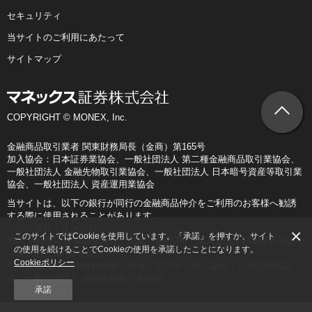
セキュリティ
当サイトのご利用にあたって
サイトマップ
COPYRIGHT © MONEX, Inc.
金融商品取引業者 関東財務局長（金商）第165号
加入協会：日本証券業協会、一般社団法人 第二種金融商品取引業協会、
一般社団法人 金融先物取引業協会、一般社団法人 日本暗号資産等取引業
協会、一般社団法人 資産運用業協会
当サイトは、以下の銀行が同行の金融商品仲介をご利用のお客様へ勧誘
する際に使用されることがあります。
＜株式会社イオン銀行＞
×
このサイトではCookieを使用しています。「承諾」を押すか、サイト
登録金融機関 関東財務局長（登金）第633号 加入協会：日本証券業協会
の使用を続けることでCookieの使用を承諾したことになります。
＜株式会社SBI新生銀行＞
Cookieポリシー
登録金融機関 関東財務局長（登金）第10号 加入協会：日本証券業協
会、一般社団法人 金融先物取引業協会
承諾