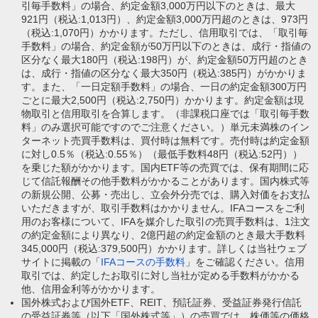
引毎手数料」の場合、約定金額3,000万円以下のときは、最大
921円（税込:1,013円）、約定金額3,000万円超のときは、973円
（税込:1,070円）かかります。ただし、信用取引では、「取引毎
手数料」の場合、約定金額が50万円以下のときは、成行・指値の
区分なく最大180円（税込:198円）が、約定金額50万円超のとき
は、成行・指値の区分なく最大350円（税込:385円）がかかりま
す。また、「一日定額手数料」の場合、一日の約定金額300万円
ごとに最大2,500円（税込:2,750円）かかります。約定金額は現
物取引と信用取引を合算します。（非課税口座では「取引毎手数
料」のみ選択可能ですのでご注意ください。）単元未満株のイン
ターネット売買手数料は、買付時は無料です。売付時は約定金額
に対し0.5％（税込:0.55％）（最低手数料48円（税込:52円））
を乗じた額がかかります。国内ETF等の売買では、保有期間に応
じて信託報酬その他手数料がかかることがあります。国内株式等
の新規公開、公募・売出し、立会外分売では、購入対価をお支払
いただきますが、取引手数料はかかりません。IFAコースをご利
用のお客様について、IFAを媒介した取引の売買手数料は、1注文
の約定金額により異なり、2億円超の約定金額のとき最大手数料
345,000円（税込:379,500円）かかります。詳しくは当社ウェブ
サイトに掲載の「
IFAコースの手数料
」をご確認ください。信用
取引では、約定したお取引に対し当社が定める手数料がかかる
他、信用金利等がかかります。
国外株式および国外ETF、REIT、預託証券、受益証券発行信託
の受益証券等（以下「国外株式等」）の売買では、株価等の価格