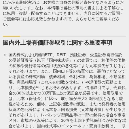
にかかる最終決定は、お客様ご自身の判断と責任でなさるようにお
願いいたします。なお、本情報は当社の事前の書面による了解なし
に転用・複製・配布することはできません。内容に関するご質問・
ご照会等にはお応え致しかねますので、あらかじめご容赦くださ
い。
国内外上場有価証券取引に関する重要事項
国内株式および国内ETF、REIT、預託証券、受益証券発行信託
の受益証券等（以下「国内株式等」）の売買では、株価等の価格
の変動や発行者等の信用状況の悪化等により元本損失が生じるお
それがあります。また、国内ETF等の売買では、裏付けとなって
いる資産の株式相場、債券相場、金利水準、為替相場、不動産相
場、商品相場等（これらの指数を含む。）や評価額の変動によ
り、元本損失が生じるおそれがあります。信用取引では、売買代
金の30％以上かつ30万円以上の保証金が必要です。信用取引で
は、元本（保証金）に比べ、取引額が最大3.3倍程度となる可能
性があるため、価格、上記各指数等の変動、または発行者の信用
状況の悪化等により元本を上回る損失（元本超過損）が生じるお
それがあります。レバレッジ型商品等の一部の銘柄の場合や市場
区分、市場の状況等により、30％を上回る委託保証金が必要な場
合があります。国内株式等のインターネット売買手数料は、「取