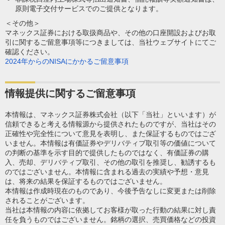
原則電子交付サービスでのご提供となります。
＜その他＞
マネックス証券における取扱商品や、その他の口座開設およびお取
引に関するご留意事項等につきましては、当社ウェブサイトにてご
確認ください。
2024年からのNISAにかかるご留意事項
情報提供に関するご留意事項
本情報は、マネックス証券株式会社（以下「当社」といいます）が
信頼できると考える情報源から提供されたものですが、当社はその
正確性や完全性について意見を表明し、また保証するものではござ
いません。本情報は有価証券やデリバティブ取引等の価値について
の判断の基準を示す目的で提供したものではなく、有価証券の購
入、売却、デリバティブ取引、その他の取引を推奨し、勧誘するも
のではございません。本情報に含まれる過去の実績や予想・意見
は、将来の結果を保証するものではございません。
本情報は作成時現在のものであり、今後予告なしに変更または削除
されることがございます。
当社は本情報の内容に依拠してお客様が取った行動の結果に対し責
任を負うものではございません。銘柄の選択、売買価格などの投資