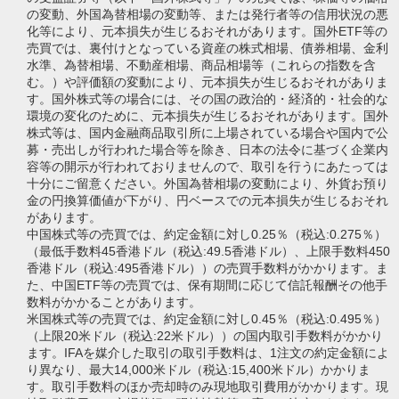
の変動、外国為替相場の変動等、または発行者等の信用状況の悪
化等により、元本損失が生じるおそれがあります。国外ETF等の
売買では、裏付けとなっている資産の株式相場、債券相場、金利
水準、為替相場、不動産相場、商品相場等（これらの指数を含
む。）や評価額の変動により、元本損失が生じるおそれがありま
す。国外株式等の場合には、その国の政治的・経済的・社会的な
環境の変化のために、元本損失が生じるおそれがあります。国外
株式等は、国内金融商品取引所に上場されている場合や国内で公
募・売出しが行われた場合等を除き、日本の法令に基づく企業内
容等の開示が行われておりませんので、取引を行うにあたっては
十分にご留意ください。外国為替相場の変動により、外貨お預り
金の円換算価値が下がり、円ベースでの元本損失が生じるおそれ
があります。
中国株式等の売買では、約定金額に対し0.25％（税込:0.275％）
（最低手数料45香港ドル（税込:49.5香港ドル）、上限手数料450
香港ドル（税込:495香港ドル））の売買手数料がかかります。ま
た、中国ETF等の売買では、保有期間に応じて信託報酬その他手
数料がかかることがあります。
米国株式等の売買では、約定金額に対し0.45％（税込:0.495％）
（上限20米ドル（税込:22米ドル））の国内取引手数料がかかり
ます。IFAを媒介した取引の取引手数料は、1注文の約定金額によ
り異なり、最大14,000米ドル（税込:15,400米ドル）かかりま
す。取引手数料のほか売却時のみ現地取引費用がかかります。現