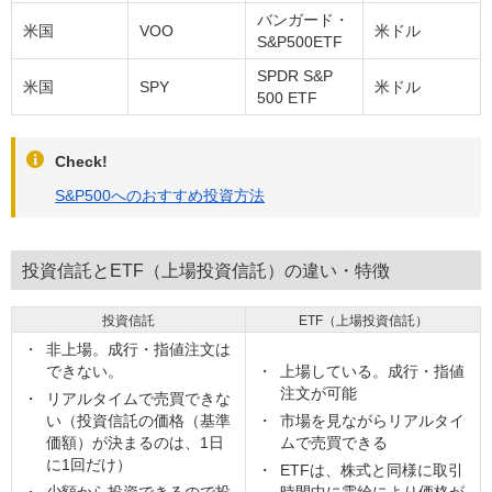
バンガード・
米国
VOO
米ドル
S&P500ETF
SPDR S&P
米国
SPY
米ドル
500 ETF
Check!
S&P500へのおすすめ投資方法
投資信託とETF（上場投資信託）の違い・特徴
投資信託
ETF（上場投資信託）
非上場。成行・指値注文は
できない。
上場している。成行・指値
注文が可能
リアルタイムで売買できな
い（投資信託の価格（基準
市場を見ながらリアルタイ
価額）が決まるのは、1日
ムで売買できる
に1回だけ）
ETFは、株式と同様に取引
少額から投資できるので投
時間中に需給により価格が