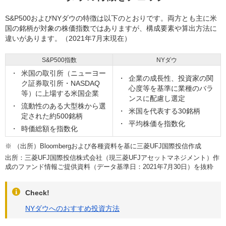
S&P500およびNYダウの特徴は以下のとおりです。両方とも主に米
国の銘柄が対象の株価指数ではありますが、構成要素や算出方法に
違いがあります。（2021年7月末現在）
S&P500指数
NYダウ
米国の取引所（ニューヨー
企業の成長性、投資家の関
ク証券取引所・NASDAQ
心度等を基準に業種のバラ
等）に上場する米国企業
ンスに配慮し選定
流動性のある大型株から選
米国を代表する30銘柄
定された約500銘柄
平均株価を指数化
時価総額を指数化
※
（出所）Bloombergおよび各種資料を基に三菱UFJ国際投信作成
出所：三菱UFJ国際投信株式会社（現三菱UFJアセットマネジメント）作
成のファンド情報ご提供資料（データ基準日：2021年7月30日）を抜粋
Check!
NYダウへのおすすめ投資方法