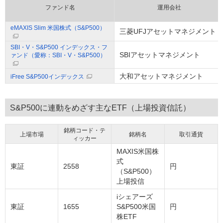
ファンド名
運用会社
eMAXIS Slim 米国株式（S&P500）
三菱UFJアセットマネジメント
SBI・V・S&P500 インデックス・フ
SBIアセットマネジメント
ァンド（愛称：SBI・V・S&P500）
大和アセットマネジメント
iFree S&P500インデックス
S&P500に連動をめざす主なETF（上場投資信託）
銘柄コード・テ
上場市場
銘柄名
取引通貨
ィッカー
MAXIS米国株
式
東証
2558
円
（S&P500）
上場投信
iシェアーズ
東証
1655
S&P500米国
円
株ETF