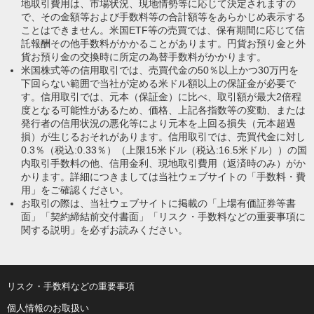
地取引費用は、市場状況、現地情勢等に応じて決定されますの
で、その金額等および手数料等の合計額等をあらかじめ表示する
ことはできません。米国ETF等の売買では、保有期間に応じて信
託報酬その他手数料がかかることがあります。円貨お預り金と外
貨お預り金の交換時に所定の為替手数料がかかります。
米国株式等の信用取引では、売買代金の50％以上かつ30万円を
下回らない範囲で当社が定める米ドル額以上の保証金が必要で
す。信用取引では、元本（保証金）に比べ、取引額が最大2倍程
度となる可能性があるため、価格、上記各指数等の変動、または
発行者の信用状況の悪化等により元本を上回る損失（元本超過
損）が生じるおそれがあります。信用取引では、売買代金に対し
0.3％（税込:0.33％）（上限15米ドル（税込:16.5米ドル））の国
内取引手数料の他、信用金利、現地取引費用（返済時のみ）がか
かります。詳細につきましては当社ウェブサイトの「手数料・費
用」をご確認ください。
お取引の際は、当社ウェブサイトに掲載の「上場有価証券等書
面」「契約締結前交付書面」「リスク・手数料などの重要事項に
関する説明」を必ずお読みください。
リスク・手数料などの重要事項
個人情報のお取扱い