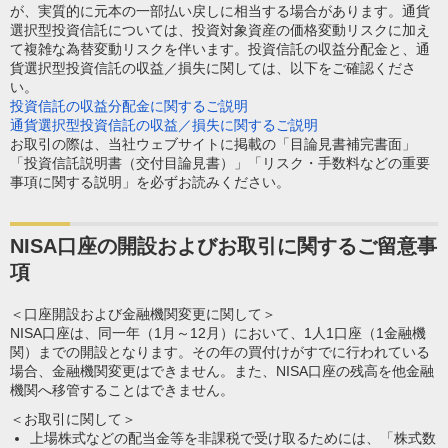
が、実質的に元本の一部払い戻しに相当する場合があります。通貨
選択型投資信託については、投資対象資産の価格変動リスクに加え
て複雑な為替変動リスクを伴います。投資信託の収益分配金と、通
貨選択型投資信託の収益／損失に関しては、以下をご確認くださ
い。
投資信託の収益分配金に関するご説明
通貨選択型投資信託の収益／損失に関するご説明
お取引の際は、当社ウェブサイトに掲載の「目論見書補完書面」
「投資信託説明書（交付目論見書）」「リスク・手数料などの重要
事項に関する説明」を必ずお読みください。
NISA口座の開設およびお取引に関するご留意事
項
＜口座開設および金融機関変更に関して＞
NISA口座は、同一年（1月～12月）において、1人1口座（1金融機
関）までの開設となります。その年の買付けがすでに行われている
場合、金融機関変更はできません。また、NISA口座の残高を他金融
機関へ移管することはできません。
＜お取引に関して＞
上場株式などの配当金等を非課税で受け取るためには、「株式数