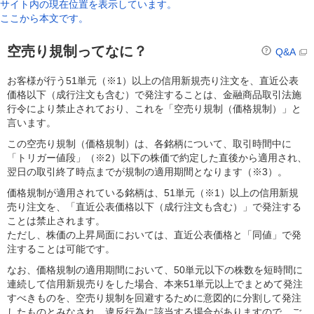
サイト内の現在位置を表示しています。
ここから本文です。
空売り規制ってなに？
Q&A
お客様が行う51単元（※1）以上の信用新規売り注文を、直近公表
価格以下（成行注文も含む）で発注することは、金融商品取引法施
行令により禁止されており、これを「空売り規制（価格規制）」と
言います。
この空売り規制（価格規制）は、各銘柄について、取引時間中に
「トリガー値段」（※2）以下の株価で約定した直後から適用され、
翌日の取引終了時点までが規制の適用期間となります（※3）。
価格規制が適用されている銘柄は、51単元（※1）以上の信用新規
売り注文を、「直近公表価格以下（成行注文も含む）」で発注する
ことは禁止されます。
ただし、株価の上昇局面においては、直近公表価格と「同値」で発
注することは可能です。
なお、価格規制の適用期間において、50単元以下の株数を短時間に
連続して信用新規売りをした場合、本来51単元以上でまとめて発注
すべきものを、空売り規制を回避するために意図的に分割して発注
したものとみなされ、違反行為に該当する場合がありますので、ご