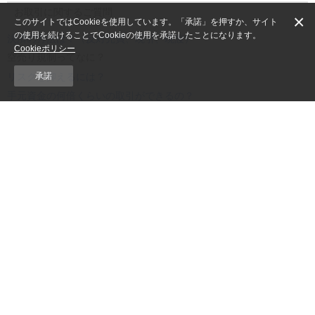
お取引に関するご質問
×
このサイトではCookieを使用しています。「承諾」を押すか、サイト
の使用を続けることでCookieの使用を承諾したことになります。
決済の方法は？（反対売買、現引、現渡）
Cookieポリシー
空売り規制ってなに？
承諾
リスクを抑えるには？
手元資金の何倍くらいの取引ができるの？
追加保証金、不足金、維持率に関するご質問
追証や不足金の発生原因・解消方法は？
維持率の計算方法は？
信用余力の計算方法は？
リスク・手数料などの重要事項
個人情報のお取扱い
セキュリティ