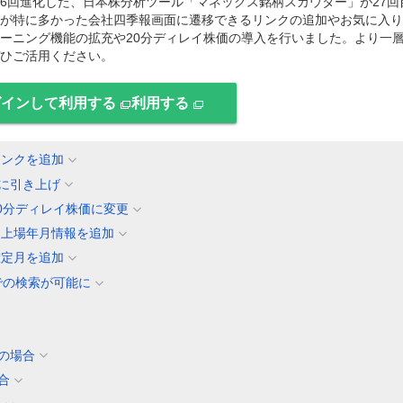
に26回進化した、日本株分析ツール「マネックス銘柄スカウター」が27回
が特に多かった会社四季報画面に遷移できるリンクの追加やお気に入り
ーニング機能の拡充や20分ディレイ株価の導入を行いました。より一
ひご活用ください。
グインして利用する
利用する
リンクを追加
柄に引き上げ
0分ディレイ株価に変更
に上場年月情報を追加
確定月を追加
での検索が可能に
の場合
合