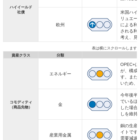
ハイイールド
米国ハイ
社債
リュエー
欧州
による利
される利
考え、見
資産クラス
分類
OPEC
が、構成
エネルギー
す。また
いため、
今年後半
でいるほ
コモディティ
金
（商品先物）
した場合
しを維持
銅の生産
イトです
産業用金属
需要減速