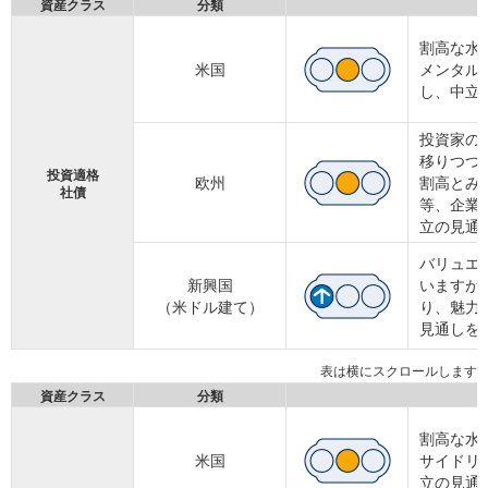
資産クラス
分類
割高な水
米国
メンタル
し、中立
投資家の
移りつつ
投資適格
欧州
割高とみ
社債
等、企業
立の見通
バリュエ
新興国
いますが
（米ドル建て）
り、魅力
見通しを
資産クラス
分類
割高な水
米国
サイドリ
立の見通