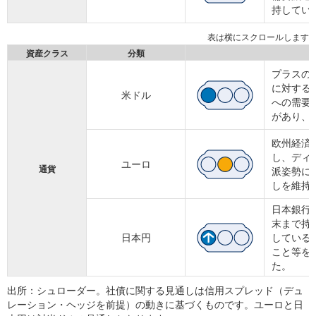
持してい
資産クラス
分類
プラスの
に対する
米ドル
への需要
があり、
欧州経済
し、ディ
ユーロ
通貨
派姿勢に
しを維持
日本銀行
末まで持
日本円
している
こと等を
た。
出所：シュローダー。社債に関する見通しは信用スプレッド（デュ
レーション・ヘッジを前提）の動きに基づくものです。ユーロと日