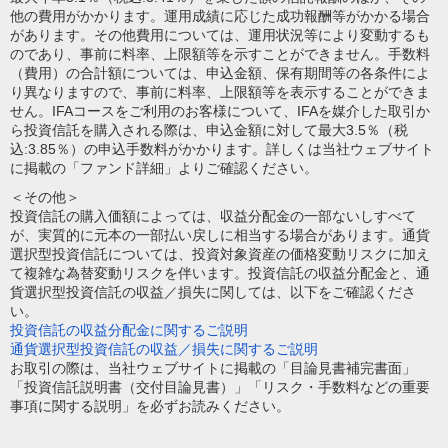
他の費用がかかります。運用成績に応じた成功報酬等がかかる場合
があります。その他費用については、運用状況等により変動するも
のであり、事前に料率、上限額等を示すことができません。手数料
（費用）の合計額については、申込金額、保有期間等の各条件によ
り異なりますので、事前に料率、上限額等を表示することができま
せん。IFAコースをご利用のお客様について、IFAを媒介した取引か
ら投資信託を購入される際は、申込金額に対して最大3.5％（税
込:3.85％）の申込手数料がかかります。詳しくは当社ウェブサイト
に掲載の「ファンド詳細」よりご確認ください。
＜その他＞
投資信託の購入価額によっては、収益分配金の一部ないしすべて
が、実質的に元本の一部払い戻しに相当する場合があります。通貨
選択型投資信託については、投資対象資産の価格変動リスクに加え
て複雑な為替変動リスクを伴います。投資信託の収益分配金と、通
貨選択型投資信託の収益／損失に関しては、以下をご確認くださ
い。
投資信託の収益分配金に関するご説明
通貨選択型投資信託の収益／損失に関するご説明
お取引の際は、当社ウェブサイトに掲載の「目論見書補完書面」
「投資信託説明書（交付目論見書）」「リスク・手数料などの重要
事項に関する説明」を必ずお読みください。