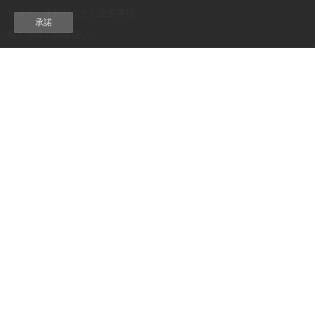
リスク・手数料などの重要事項
承諾
個人情報のお取扱い
セキュリティ
当サイトのご利用にあたって
サイトマップ
COPYRIGHT © MONEX, Inc.
金融商品取引業者 関東財務局長（金商）第165号
加入協会：日本証券業協会、一般社団法人 第二種金融商品取引業協会、
一般社団法人 金融先物取引業協会、一般社団法人 日本暗号資産等取引業
協会、一般社団法人 資産運用業協会
当サイトは、以下の銀行が同行の金融商品仲介をご利用のお客様へ勧誘
する際に使用されることがあります。
＜株式会社イオン銀行＞
登録金融機関 関東財務局長（登金）第633号 加入協会：日本証券業協会
＜株式会社SBI新生銀行＞
登録金融機関 関東財務局長（登金）第10号 加入協会：日本証券業協