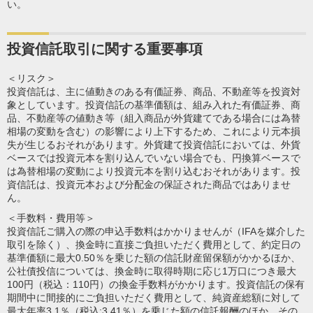
い。
投資信託取引に関する重要事項
＜リスク＞
投資信託は、主に値動きのある有価証券、商品、不動産等を投資対
象としています。投資信託の基準価額は、組み入れた有価証券、商
品、不動産等の値動き等（組入商品が外貨建てである場合には為替
相場の変動を含む）の影響により上下するため、これにより元本損
失が生じるおそれがあります。外貨建て投資信託においては、外貨
ベースでは投資元本を割り込んでいない場合でも、円換算ベースで
は為替相場の変動により投資元本を割り込むおそれがあります。投
資信託は、投資元本および分配金の保証された商品ではありませ
ん。
＜手数料・費用等＞
投資信託ご購入の際の申込手数料はかかりませんが（IFAを媒介した
取引を除く）、換金時に直接ご負担いただく費用として、約定日の
基準価額に最大0.50％を乗じた額の信託財産留保額がかかるほか、
公社債投信については、換金時に取得時期に応じ1万口につき最大
100円（税込：110円）の換金手数料がかかります。投資信託の保有
期間中に間接的にご負担いただく費用として、純資産総額に対して
最大年率3.1％（税込:3.41％）を乗じた額の信託報酬のほか、その