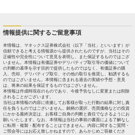
情報提供に関するご留意事項
本情報は、マネックス証券株式会社（以下「当社」といいます）が
信頼できると考える情報源から提供されたものですが、当社はその
正確性や完全性について意見を表明し、また保証するものではござ
いません。本情報は有価証券やデリバティブ取引等の価値について
の判断の基準を示す目的で提供したものではなく、有価証券の購
入、売却、デリバティブ取引、その他の取引を推奨し、勧誘するも
のではございません。本情報に含まれる過去の実績や予想・意見
は、将来の結果を保証するものではございません。
本情報は作成時現在のものであり、今後予告なしに変更または削除
されることがございます。
当社は本情報の内容に依拠してお客様が取った行動の結果に対し責
任を負うものではございません。銘柄の選択、売買価格などの投資
にかかる最終決定は、お客様ご自身の判断と責任でなさるようにお
願いいたします。なお、本情報は当社の事前の書面による了解なし
に転用・複製・配布することはできません。内容に関するご質問・
ご照会等にはお応え致しかねますので、あらかじめご容赦くださ