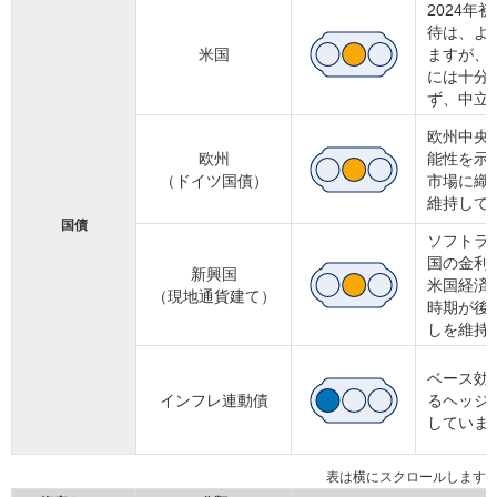
2024
待は、よ
米国
ますが、
には十分
ず、中立
欧州中央銀
欧州
能性を示
（ドイツ国債）
市場に織
維持して
国債
ソフトラ
国の金利
新興国
米国経済
（現地通貨建て）
時期が後
しを維持
ベース効
インフレ連動債
るヘッジ
していま