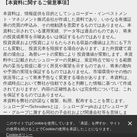
【本資料に関するご留意事項】
本資料は、情報提供を目的としてシュローダー・インベストメン
ト・マネジメント株式会社が作成した資料であり、いかなる有価証
券の売買の申込み、その他勧誘を意図するものではありません。本
資料に示されている運用実績、データ等は過去のものであり、将来
の投資成果等を示唆あるいは保証するものではありません。
投資資産および投資によりもたらされる収益の価値は上方にも下方
にも変動し、投資元本を毀損する場合があります。また外貨建て資
産の場合は、為替レートの変動により 投資価値が変動します。本資
料中に記載されたシュローダーの見解は、策定時点で知りうる範囲
内の妥当な前提に基づく所見や展望を示すものであり、将来の動向
や予測の実現を保証するものではありません。市場環境やその他の
状況等によって将来予告なく変更する場合があります。本資料は、
作成時点において弊社が信頼できると判断した情報に基づいて作成
されておりますが、内容の正確性あるいは完全性については、これ
を保証するものではありません。
本資料を弊社の許諾なく複製、転用、配布することを禁じます。
シュローダー/Schrodersとは、シュローダーplcおよびシュローダ
ー・グループに属する同社の子会社および関連会社等を意味しま
す。
×
このサイトではCookieを使用しています。「承諾」を押すか、サイト
の使用を続けることでCookieの使用を承諾したことになります。
Cookieポリシー