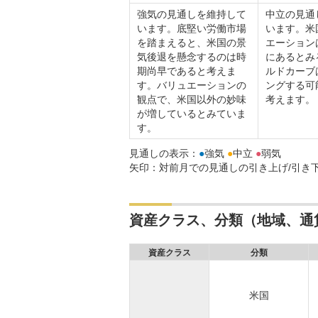
強気の見通しを維持して
中立の見通
います。底堅い労働市場
います。米
を踏まえると、米国の景
エーション
気後退を懸念するのは時
にあるとみ
期尚早であると考えま
ルドカーブ
す。バリュエーションの
ングする可
観点で、米国以外の妙味
考えます。
が増しているとみていま
す。
見通しの表示：
●
強気
●
中立
●
弱気
矢印：対前月での見通しの引き上げ/引き
資産クラス、分類（地域、通
資産クラス
分類
米国