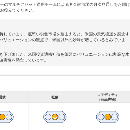
ーのマルチアセット運用チームによる各金融市場の月次見通しをお届け
お役立てください。
持しています。底堅い労働市場を踏まえると、米国の景気後退を懸念す
バリュエーションの観点で、米国以外の妙味が増しているとみていま
き下げました。米国投資適格社債を筆頭にバリュエーションは割高な水
確実性を懸念しています。
コモディティ
国債
社債
（商品先物）