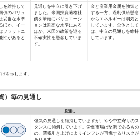
しを維持して
見通しを中立に引き下げ
金と産業用金属を強気と
国債のバリュ
ました。米国投資適格社
する一方、過剰供給懸念
は妥当な水準
債を筆頭にバリュエーシ
からエネルギーは弱気と
るほか、イー
ョンは割高な水準にある
しています。全体として
はフラットニ
ほか、米国の政策を巡る
は、中立の見通しを維持
能性があると
不確実性を懸念していま
しています。
す。
下げを示します。
貨）毎の見通し
見通し
強気の見通しを維持していますが、やや中立寄りのス
タンスに傾斜しています。労働市場は堅調であるもの
の、関税引き上げによりインフレが再燃するリスクが
あります。