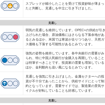
スプレッドが縮小したことを受けて投資妙味が薄まっ
たと判断し、見通しを中立に引き下げました。
見通し
弱気の見通しを維持しています。OPEC+の供給が引
上げられた場合、原油価格にはさらなる下落余地があ
るとみるほか、米国では寒波が去りつつあり、天然ガ
ス価格も下落する可能性があるとみています。
強気の姿勢を維持しています。各中央銀行の需要がみ
られ、特に中国人民銀行が金購入を再開していること
は特筆すべきことです。投資家の需要も増加している
ほか、金利動向も追い風になるとみています。
見通しを強気に引き上げました。金属セクターへの投
資が不十分であったことから、供給サイドにとって制
約となっています。需要サイドでは、製造業の景気サ
イクルが好転していることも好感しています。
見通し