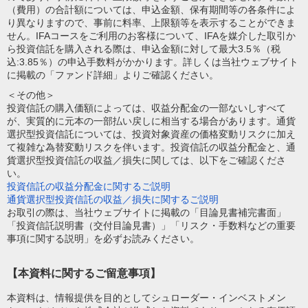
（費用）の合計額については、申込金額、保有期間等の各条件によ
り異なりますので、事前に料率、上限額等を表示することができま
せん。IFAコースをご利用のお客様について、IFAを媒介した取引か
ら投資信託を購入される際は、申込金額に対して最大3.5％（税
込:3.85％）の申込手数料がかかります。詳しくは当社ウェブサイト
に掲載の「ファンド詳細」よりご確認ください。
＜その他＞
投資信託の購入価額によっては、収益分配金の一部ないしすべて
が、実質的に元本の一部払い戻しに相当する場合があります。通貨
選択型投資信託については、投資対象資産の価格変動リスクに加え
て複雑な為替変動リスクを伴います。投資信託の収益分配金と、通
貨選択型投資信託の収益／損失に関しては、以下をご確認くださ
い。
投資信託の収益分配金に関するご説明
通貨選択型投資信託の収益／損失に関するご説明
お取引の際は、当社ウェブサイトに掲載の「目論見書補完書面」
「投資信託説明書（交付目論見書）」「リスク・手数料などの重要
事項に関する説明」を必ずお読みください。
【本資料に関するご留意事項】
本資料は、情報提供を目的としてシュローダー・インベストメン