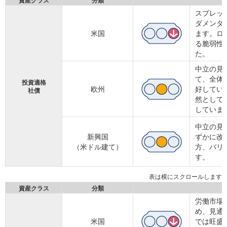
資産クラス
分類
スプレッ
ダメンタ
米国
ます。ロ
る脆弱性
た。
中立の見
て、全体
投資適格
欧州
好してい
社債
然として
していま
中立の見
新興国
ずかに改
（米ドル建て）
方、バリ
す。
資産クラス
分類
労働市場
め、見通
米国
では旺盛