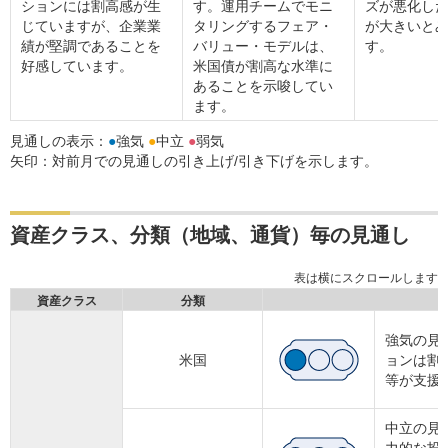
ションには割高感が生
す。運用チームでモニ
ズが悪化し
じていますが、企業業
タリングするフェア・
が大きいと
績が堅調であることを
バリュー・モデルは、
す。
好感しています。
米国債が割高な水準に
あることを示唆してい
ます。
見通しの表示：
●
強気
●
中立
●
弱気
矢印：対前月での見通しの引き上げ/引き下げを示します。
資産クラス、分類（地域、通貨）毎の見通し
資産クラス
分類
強気の見
米国
ョンは割
等が支援
中立の見