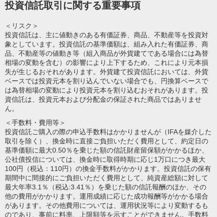
投資信託取引に関する重要事項
＜リスク＞
投資信託は、主に値動きのある有価証券、商品、不動産等を投資対
象としています。投資信託の基準価額は、組み入れた有価証券、商
品、不動産等の値動き等（組入商品が外貨建てである場合には為替
相場の変動を含む）の影響により上下するため、これにより元本損
失が生じるおそれがあります。外貨建て投資信託においては、外貨
ベースでは投資元本を割り込んでいない場合でも、円換算ベースで
は為替相場の変動により投資元本を割り込むおそれがあります。投
資信託は、投資元本および分配金の保証された商品ではありませ
ん。
＜手数料・費用等＞
投資信託ご購入の際の申込手数料はかかりませんが（IFAを媒介した
取引を除く）、換金時に直接ご負担いただく費用として、約定日の
基準価額に最大0.50％を乗じた額の信託財産留保額がかかるほか、
公社債投信については、換金時に取得時期に応じ1万口につき最大
100円（税込：110円）の換金手数料がかかります。投資信託の保有
期間中に間接的にご負担いただく費用として、純資産総額に対して
最大年率3.1％（税込:3.41％）を乗じた額の信託報酬のほか、その
他の費用がかかります。運用成績に応じた成功報酬等がかかる場合
があります。その他費用については、運用状況等により変動するも
のであり、事前に料率、上限額等を示すことができません。手数料