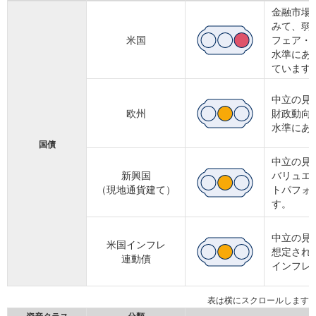
金融市場
みて、弱
米国
フェア・
水準にあ
ています
中立の見
欧州
財政動向
水準にあ
国債
中立の見
新興国
バリュエ
（現地通貨建て）
トパフォ
す。
中立の見
米国インフレ
想定され
連動債
インフレ