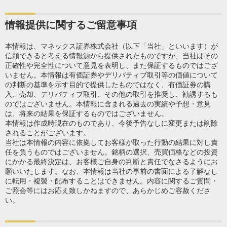
情報提供に関するご留意事項
本情報は、マネックス証券株式会社（以下「当社」といいます）が
信頼できると考える情報源から提供されたものですが、当社はその
正確性や完全性について意見を表明し、また保証するものではござ
いません。本情報は有価証券やデリバティブ取引等の価値について
の判断の基準を示す目的で提供したものではなく、有価証券の購
入、売却、デリバティブ取引、その他の取引を推奨し、勧誘するも
のではございません。本情報に含まれる過去の実績や予想・意見
は、将来の結果を保証するものではございません。
本情報は作成時現在のものであり、今後予告なしに変更または削除
されることがございます。
当社は本情報の内容に依拠してお客様が取った行動の結果に対し責
任を負うものではございません。銘柄の選択、売買価格などの投資
にかかる最終決定は、お客様ご自身の判断と責任でなさるようにお
願いいたします。なお、本情報は当社の事前の書面による了解なし
に転用・複製・配布することはできません。内容に関するご質問・
ご照会等にはお応え致しかねますので、あらかじめご容赦くださ
い。