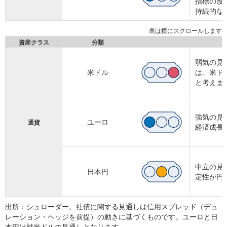
指標の改
持続的な
資産クラス
分類
弱気の見
米ドル
は、米ド
と考えま
強気の見
ユーロ
通貨
経済成長
中立の見
日本円
定性が円
出所：シュローダー。社債に関する見通しは信用スプレッド（デュ
レーション・ヘッジを前提）の動きに基づくものです。ユーロと日