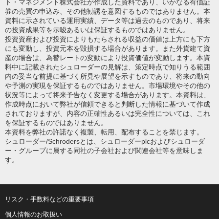
ト・マネジメント株式会社が作成した資料であり、いかなる有価証
券の売買の申込み、その他勧誘を意図するものではありません。本
資料に示されている運用実績、データ等は過去のものであり、将来
の投資成果等を示唆あるいは保証するものではありません。
投資資産および投資によりもたらされる収益の価値は上方にも下方
にも変動し、投資元本を毀損する場合があります。また外貨建て資
産の場合は、為替レートの変動により投資価値が変動します。本資
料中に記載されたシュローダーの見解は、策定時点で知りうる範囲
内の妥当な前提に基づく所見や展望を示すものであり、将来の動向
や予測の実現を保証するものではありません。市場環境やその他の
状況等によって将来予告なく変更する場合があります。本資料は、
作成時点において弊社が信頼できると判断した情報に基づいて作成
されておりますが、内容の正確性あるいは完全性については、これ
を保証するものではありません。
本資料を弊社の許諾なく複製、転用、配布することを禁じます。
シュローダー/Schrodersとは、シュローダーplcおよびシュローダ
ー・グループに属する同社の子会社および関連会社等を意味しま
す。
リスク・手数料などの重要事項
個人情報のお取扱い