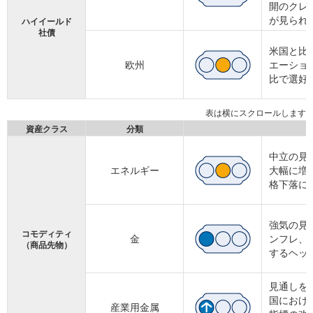
開のクレ
が見られ
ハイイールド
社債
米国と比
欧州
エーショ
比で選好
資産クラス
分類
中立の見
エネルギー
大幅に増
格下落に
強気の見
コモディティ
金
ンフレ、
（商品先物）
するヘッ
見通しを
国におけ
産業用金属