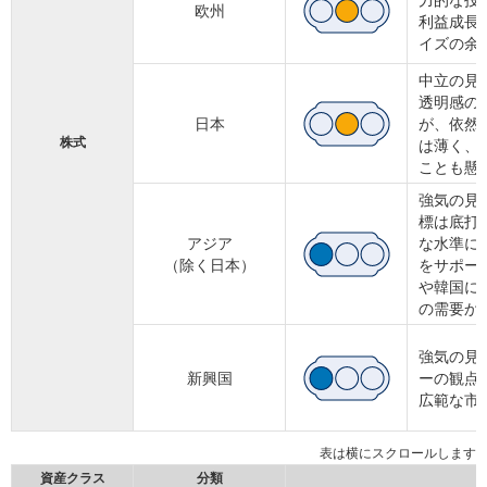
力的な投
欧州
利益成長
イズの余
中立の見
透明感の
日本
が、依然
株式
は薄く、
ことも懸
強気の見
標は底打
アジア
な水準に
（除く日本）
をサポー
や韓国に
の需要か
強気の見
新興国
ーの観点
広範な市
資産クラス
分類