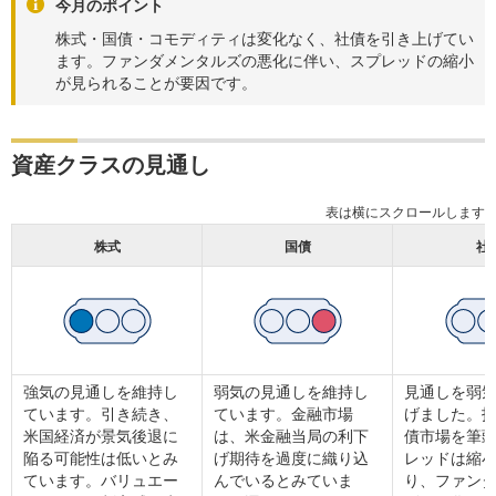
今月のポイント
株式・国債・コモディティは変化なく、社債を引き上げてい
ます。ファンダメンタルズの悪化に伴い、スプレッドの縮小
が見られることが要因です。
資産クラスの見通し
株式
国債
社
強気の見通しを維持し
弱気の見通しを維持し
見通しを弱
ています。引き続き、
ています。金融市場
げました。
米国経済が景気後退に
は、米金融当局の利下
債市場を筆
陥る可能性は低いとみ
げ期待を過度に織り込
レッドは縮
ています。バリュエー
んでいるとみていま
り、ファン