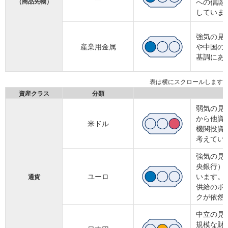
（商品先物）
への信認
していま
強気の見
産業用金属
や中国の
基調にあ
資産クラス
分類
弱気の見
から他資
米ドル
機関投資
考えてい
強気の見
央銀行）
ユーロ
います。
通貨
供給のボ
クが依然
中立の見
規模な財