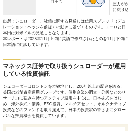
日本円
圧力がか
に織り込
出所：シュローダー。社債に関する見通しは信用スプレッド（デュ
レーション・ヘッジを前提）の動きに基づくものです。ユーロと日
本円は対米ドルの見通しとなります。
本レポートは2025年11月上旬に英語で作成されたものを11月下旬に
日本語に翻訳しています。
マネックス証券で取り扱うシュローダーが運用
している投資信託
シュローダーはロンドンを本拠地とし、200年以上の歴史を誇る、
英国の老舗資産運用グループです。個別企業の調査・分析などのリ
サーチ力に強みを持つアクティブ運用を中心に、日本株式をはじ
め、海外株式・債券、ESG投資、マルチアセット、オルタナティブ
投資などのファンドを取り揃えて、日本の投資家の皆さまにグロー
バルな投資機会を提供しています。