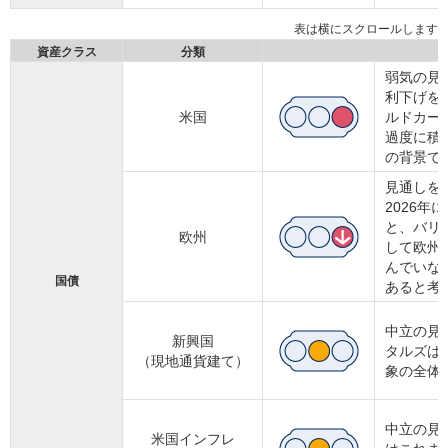
資産クラス
分類
弱気の見
利下げを
米国
ルドカー
過度に積
の背景で
見通しを
2026
と、バリ
欧州
して欧州
んでいな
国債
あると考
中立の見
新興国
タルズは
（現地通貨建て）
象の全体
中立の見
米国インフレ