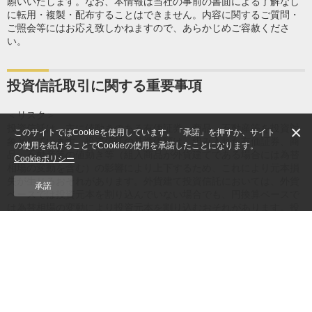
願いいたします。なお、本情報は当社の事前の書面による了解なし
に転用・複製・配布することはできません。内容に関するご質問・
ご照会等にはお応え致しかねますので、あらかじめご容赦くださ
い。
投資信託取引に関する重要事項
＜リスク＞
×
投資信託は、主に値動きのある有価証券、商品、不動産等を投資対
このサイトではCookieを使用しています。「承諾」を押すか、サイト
象としています。投資信託の基準価額は、組み入れた有価証券、商
の使用を続けることでCookieの使用を承諾したことになります。
品、不動産等の値動き等（組入商品が外貨建てである場合には為替
Cookieポリシー
相場の変動を含む）の影響により上下するため、これにより元本損
失が生じるおそれがあります。外貨建て投資信託においては、外貨
承諾
ベースでは投資元本を割り込んでいない場合でも、円換算ベースで
は為替相場の変動により投資元本を割り込むおそれがあります。投
資信託は、投資元本および分配金の保証された商品ではありませ
ん。
＜手数料・費用等＞
投資信託ご購入の際の申込手数料はかかりませんが（IFAを媒介した
取引を除く）、換金時に直接ご負担いただく費用として、約定日の
基準価額に最大0.50％を乗じた額の信託財産留保額がかかるほか、
公社債投信については、換金時に取得時期に応じ1万口につき最大