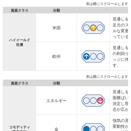
資産クラス
分類
見通しを
足元のス
米国
ルな変更
っている
ハイイールド
社債
見通しを
の利回り
欧州
ッジに伴
す。
資産クラス
分類
見通しを
面横ばい
エネルギー
決定し世
念が広が
強気の見
変動性が
コモディティ
金