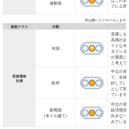
はこれま
連動債
フレ上昇
資産クラス
分類
見通しを
高感があ
イトな水
米国
ダメンタ
が適度に
と考えて
中立の見
投資適格
て、全体
社債
欧州
好してい
として割
ています
中立の見
新興国
経済環境
（米ドル建て）
向きな一
みていま