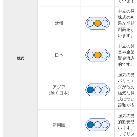
ています
中立の見
株式のA
欧州
果が期待
割高感が
います。
中立の見
長や企業
日本
資金流入
株式
的です。
強気の見
バリュエ
アジア
グが他の
（除く日本）
強気な見
式につい
緩和が支
強気の見
的割安感
新興国
います。
してリス