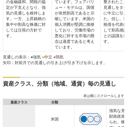
の金融緩和、関税の協
ています。フェアバリ
整されたこ
定が下支えとなり、強
ュー・モデルは、国債
見通しをタ
気の見通しを維持しま
が依然割高であると示
に中立に引
す。一方、上昇銘柄の
唆しています。米国の
た。但し、
集中や割高な株価に対
個人消費が堅調に推移
格債を代表
しては注視の方針で
しており、労働市場の
して割高感
す。
悪化に対する市場の懸
との認識を
念は過度であると考え
す。
ています。
見通しの表示：
●
強気
●
中立
●
弱気
矢印：対前月での見通しの引き上げ/引き下げを示します。
資産クラス、分類（地域、通貨）毎の見通し
資産クラス
分類
強気な見
財政政策
米国
られ、株