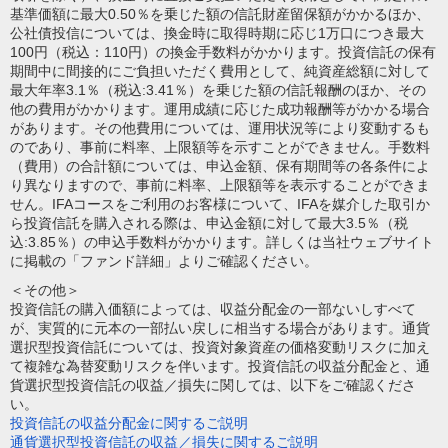
基準価額に最大0.50％を乗じた額の信託財産留保額がかかるほか、
公社債投信については、換金時に取得時期に応じ1万口につき最大
100円（税込：110円）の換金手数料がかかります。投資信託の保有
期間中に間接的にご負担いただく費用として、純資産総額に対して
最大年率3.1％（税込:3.41％）を乗じた額の信託報酬のほか、その
他の費用がかかります。運用成績に応じた成功報酬等がかかる場合
があります。その他費用については、運用状況等により変動するも
のであり、事前に料率、上限額等を示すことができません。手数料
（費用）の合計額については、申込金額、保有期間等の各条件によ
り異なりますので、事前に料率、上限額等を表示することができま
せん。IFAコースをご利用のお客様について、IFAを媒介した取引か
ら投資信託を購入される際は、申込金額に対して最大3.5％（税
込:3.85％）の申込手数料がかかります。詳しくは当社ウェブサイト
に掲載の「ファンド詳細」よりご確認ください。
＜その他＞
投資信託の購入価額によっては、収益分配金の一部ないしすべて
が、実質的に元本の一部払い戻しに相当する場合があります。通貨
選択型投資信託については、投資対象資産の価格変動リスクに加え
て複雑な為替変動リスクを伴います。投資信託の収益分配金と、通
貨選択型投資信託の収益／損失に関しては、以下をご確認くださ
い。
投資信託の収益分配金に関するご説明
通貨選択型投資信託の収益／損失に関するご説明