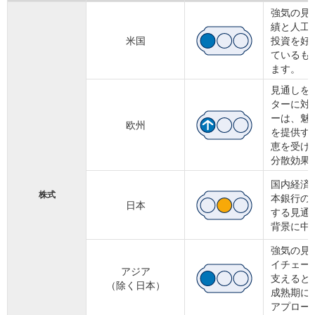
強気の見
績と人工
米国
投資を好
ているも
ます。
見通しを
ターに対
ーは、魅
欧州
を提供す
恵を受け
分散効果
国内経済
株式
本銀行の
日本
する見通
背景に中
強気の見
イチェー
アジア
支えると
（除く日本）
成熟期に
アプロー