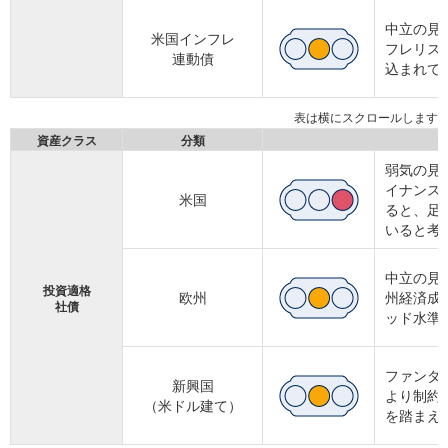
中立の見
米国インフレ
フレリス
連動債
込まれて
資産クラス
分類
弱気の見
イナンス
米国
ると、足
いると考
中立の見
投資適格
欧州
州経済成
社債
ッド水準
ファンダ
新興国
より制約
（米ドル建て）
を踏まえ