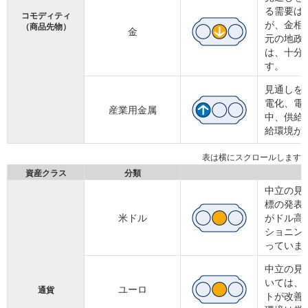
る需要は
コモディティ
が、金相
（商品先物）
金
元の地政
は、十分
す。
見通しを
電化、電
産業用金属
中、供給
給環境が
資産クラス
分類
中立の見
標の発表
米ドル
がドル高
ショニン
っていま
中立の見
いては、
ユーロ
通貨
トが改善