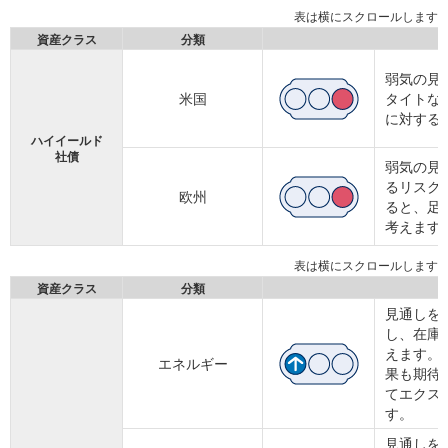
資産クラス
分類
弱気の見
米国
タイトな
に対する
ハイイールド
社債
弱気の見
るリスク
欧州
ると、足
考えます
資産クラス
分類
見通しを
し、在庫
えます。
エネルギー
果も期待
てエクス
す。
見通しを