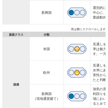
選別的に
新興国
中心に、
業績動向
資産クラス
分類
見通しを
米国
準は魅力
す。一方
見通しを
水準にあ
欧州
実性から
たと判断
国債
強気の見
新興国
利回りを
（現地通貨建て）
域におい
るとみて