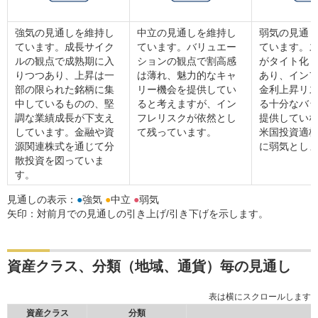
強気の見通しを維持し
中立の見通しを維持し
弱気の見通
ています。成長サイク
ています。バリュエー
ています。
ルの観点で成熟期に入
ションの観点で割高感
がタイト化
りつつあり、上昇は一
は薄れ、魅力的なキャ
あり、イン
部の限られた銘柄に集
リー機会を提供してい
金利上昇リ
中しているものの、堅
ると考えますが、イン
る十分なバ
調な業績成長が下支え
フレリスクが依然とし
提供してい
しています。金融や資
て残っています。
米国投資適
源関連株式を通じて分
に弱気とし
散投資を図っていま
す。
見通しの表示：
●
強気
●
中立
●
弱気
矢印：対前月での見通しの引き上げ/引き下げを示します。
資産クラス、分類（地域、通貨）毎の見通し
資産クラス
分類