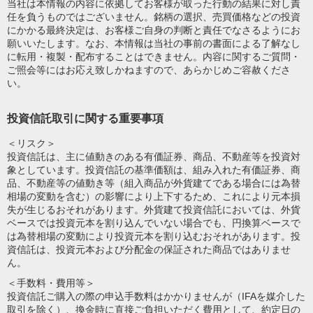
当社は本情報の内容に依拠してお客様が取った行動の結果に対し責
任を負うものではございません。銘柄の選択、売買価格などの投資
にかかる最終決定は、お客様ご自身の判断と責任でなさるようにお
願いいたします。なお、本情報は当社の事前の書面による了解なし
に転用・複製・配布することはできません。内容に関するご質問・
ご照会等にはお応え致しかねますので、あらかじめご容赦くださ
い。
投資信託取引に関する重要事項
＜リスク＞
投資信託は、主に値動きのある有価証券、商品、不動産等を投資対
象としています。投資信託の基準価額は、組み入れた有価証券、商
品、不動産等の値動き等（組入商品が外貨建てである場合には為替
相場の変動を含む）の影響により上下するため、これにより元本損
失が生じるおそれがあります。外貨建て投資信託においては、外貨
ベースでは投資元本を割り込んでいない場合でも、円換算ベースで
は為替相場の変動により投資元本を割り込むおそれがあります。投
資信託は、投資元本および分配金の保証された商品ではありませ
ん。
＜手数料・費用等＞
投資信託ご購入の際の申込手数料はかかりませんが（IFAを媒介した
取引を除く）、換金時に直接ご負担いただく費用として、約定日の