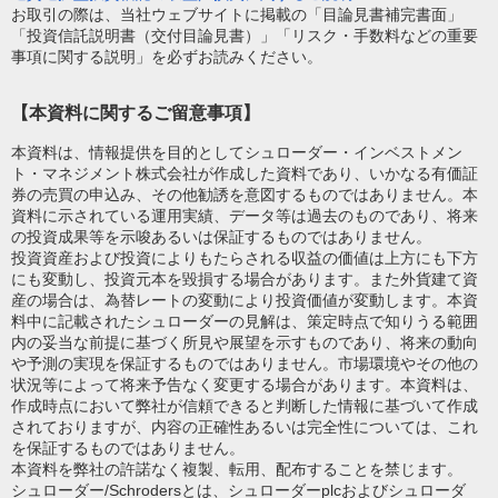
お取引の際は、当社ウェブサイトに掲載の「目論見書補完書面」
「投資信託説明書（交付目論見書）」「リスク・手数料などの重要
事項に関する説明」を必ずお読みください。
【本資料に関するご留意事項】
本資料は、情報提供を目的としてシュローダー・インベストメン
ト・マネジメント株式会社が作成した資料であり、いかなる有価証
券の売買の申込み、その他勧誘を意図するものではありません。本
資料に示されている運用実績、データ等は過去のものであり、将来
の投資成果等を示唆あるいは保証するものではありません。
投資資産および投資によりもたらされる収益の価値は上方にも下方
にも変動し、投資元本を毀損する場合があります。また外貨建て資
産の場合は、為替レートの変動により投資価値が変動します。本資
料中に記載されたシュローダーの見解は、策定時点で知りうる範囲
内の妥当な前提に基づく所見や展望を示すものであり、将来の動向
や予測の実現を保証するものではありません。市場環境やその他の
状況等によって将来予告なく変更する場合があります。本資料は、
作成時点において弊社が信頼できると判断した情報に基づいて作成
されておりますが、内容の正確性あるいは完全性については、これ
を保証するものではありません。
本資料を弊社の許諾なく複製、転用、配布することを禁じます。
シュローダー/Schrodersとは、シュローダーplcおよびシュローダ