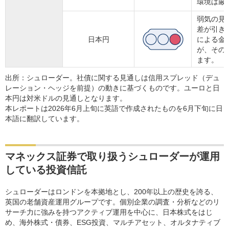
環境は厳
弱気の見
差が引き
日本円
による金
が、その
ます。
出所：シュローダー。社債に関する見通しは信用スプレッド（デュ
レーション・ヘッジを前提）の動きに基づくものです。ユーロと日
本円は対米ドルの見通しとなります。
本レポートは2026年6月上旬に英語で作成されたものを6月下旬に日
本語に翻訳しています。
マネックス証券で取り扱うシュローダーが運用
している投資信託
シュローダーはロンドンを本拠地とし、200年以上の歴史を誇る、
英国の老舗資産運用グループです。個別企業の調査・分析などのリ
サーチ力に強みを持つアクティブ運用を中心に、日本株式をはじ
め、海外株式・債券、ESG投資、マルチアセット、オルタナティブ